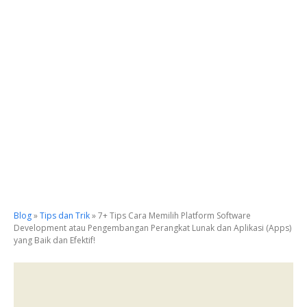
Blog
»
Tips dan Trik
»
7+ Tips Cara Memilih Platform Software
Development atau Pengembangan Perangkat Lunak dan Aplikasi (Apps)
yang Baik dan Efektif!