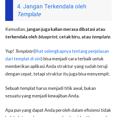
4. Jangan Terkendala oleh
Template
Kemudian,
jangan juga kalian merasa dibatasi atau
terkendala oleh
blueprint
, cetak biru, atau
template
.
Yup!
Template
(
lihat selengkapnya tentang penjelasan
dari templat di sini
) bisa menjadi cara terbaik untuk
memberikan aplikasi Anda struktur yang sudah teruji
dengan cepat, tetapi struktur itu juga bisa menyempit.
Sebuah templat harus menjadi titik awal, bukan
sesuatu yang menjadi kewajiban Anda.
Apa pun yang dapat Anda peroleh dalam efisiensi tidak