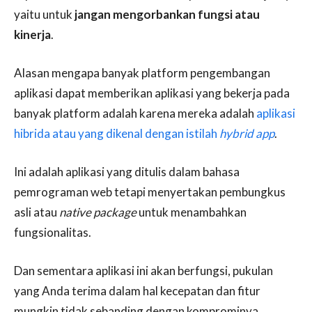
yaitu untuk
jangan mengorbankan fungsi atau
kinerja
.
Alasan mengapa banyak platform pengembangan
aplikasi dapat memberikan aplikasi yang bekerja pada
banyak platform adalah karena mereka adalah
aplikasi
hibrida atau yang dikenal dengan istilah
hybrid app
.
Ini adalah aplikasi yang ditulis dalam bahasa
pemrograman web tetapi menyertakan pembungkus
asli atau
native package
untuk menambahkan
fungsionalitas.
Dan sementara aplikasi ini akan berfungsi, pukulan
yang Anda terima dalam hal kecepatan dan fitur
mungkin tidak sebanding dengan komprominya.