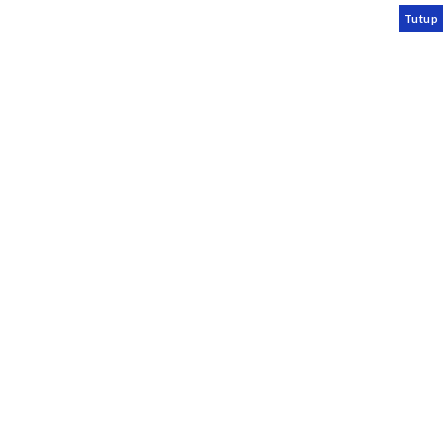
Tutup