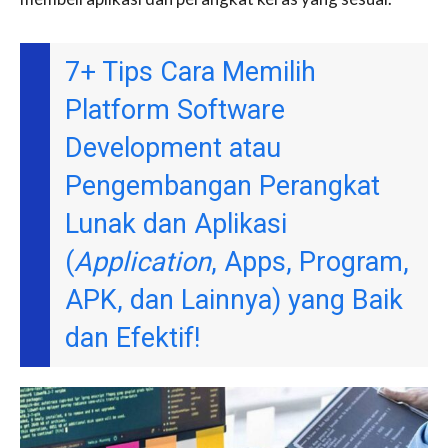
7+ Tips Cara Memilih
Platform Software
Development atau
Pengembangan Perangkat
Lunak dan Aplikasi
(
Application
, Apps, Program,
APK, dan Lainnya) yang Baik
dan Efektif!