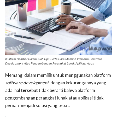
Ilustrasi Gambar Dalam Kiat Tips Serta Cara Memilih Platform Software
Development Atau Pengembangan Perangkat Lunak Aplikasi Apps
Memang, dalam memilih untuk menggunakan platform
software development
, dengan kekurangannya yang
ada, hal tersebut tidak berarti bahwa platform
pengembangan perangkat lunak atau aplikasi tidak
pernah menjadi solusi yang tepat.