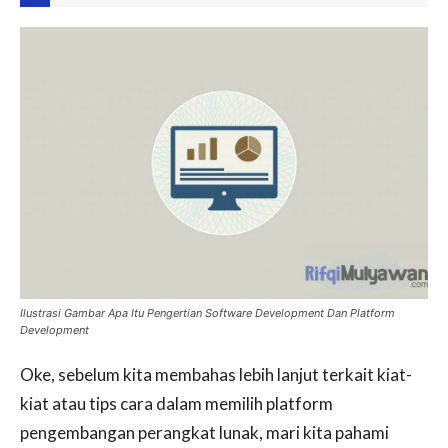
Ilustrasi Gambar Apa Itu Pengertian Software Development Dan Platform
Development
Oke, sebelum kita membahas lebih lanjut terkait kiat-
kiat atau tips cara dalam memilih platform
pengembangan perangkat lunak, mari kita pahami