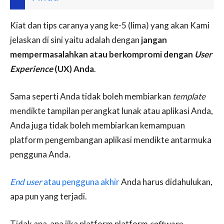
Kiat dan tips caranya yang ke-5 (lima) yang akan Kami
jelaskan di sini yaitu adalah dengan
jangan
mempermasalahkan atau berkompromi dengan
User
Experience
(UX) Anda
.
Sama seperti Anda tidak boleh membiarkan
template
mendikte tampilan perangkat lunak atau aplikasi Anda,
Anda juga tidak boleh membiarkan kemampuan
platform pengembangan aplikasi mendikte antarmuka
pengguna Anda.
End user
atau pengguna akhir
Anda harus didahulukan,
apa pun yang terjadi.
Tidak apa-apa jika platform platform
software