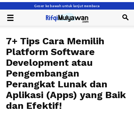
Geser ke bawah untuk lanjut membaca
7+ Tips Cara Memilih
Platform Software
Development atau
Pengembangan
Perangkat Lunak dan
Aplikasi (Apps) yang Baik
dan Efektif!