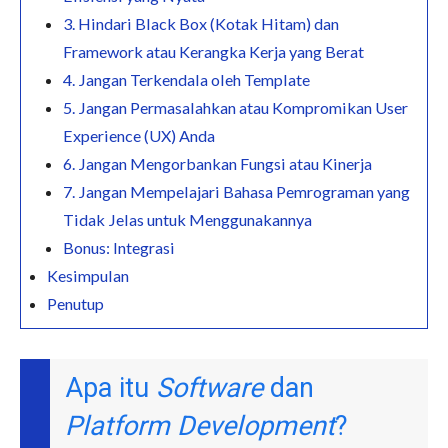
3. Hindari Black Box (Kotak Hitam) dan
Framework atau Kerangka Kerja yang Berat
4. Jangan Terkendala oleh Template
5. Jangan Permasalahkan atau Kompromikan User
Experience (UX) Anda
6. Jangan Mengorbankan Fungsi atau Kinerja
7. Jangan Mempelajari Bahasa Pemrograman yang
Tidak Jelas untuk Menggunakannya
Bonus: Integrasi
Kesimpulan
Penutup
Apa itu
Software
dan
Platform Development
?