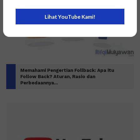
Lihat YouTube Kami!
Memahami Pengertian Follback: Apa itu
Follow Back? Aturan, Rasio dan
Perbedaannya...