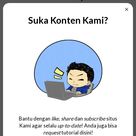
Suka Konten Kami?
Penjelasan Pengertian Bio: Apa itu Biography
dan Personal Bio? Contoh dan...
Bantu dengan
like
,
share
dan
subscribe
situs
Kami agar selalu
up-to-date
! Anda juga bisa
request
tutorial disini!