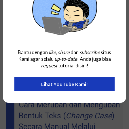
bagian pertama dari setiap kata.
Huruf kecil
; Mengubah teks ke huruf kecil pada
semua teks dan kata di dalam
string
.
Huruf besar
; Merubah teks dan kata ke huruf besar
semuanya di dalam
string
.
Bantu dengan
like
,
share
dan
subscribe
situs
Silahkan berikan masukan pada Kami untuk
Kami agar selalu
up-to-date
! Anda juga bisa
request
tutorial disini!
mengecualikan kata yang tidak ingin di-
convert
atau
dikonversi dan dirubah hurufnya melalui halaman
kontak.
Lihat YouTube Kami!
Cara Merubah dan Mengubah
Bentuk Teks (
Change Case
)
Secara Manual Melalui