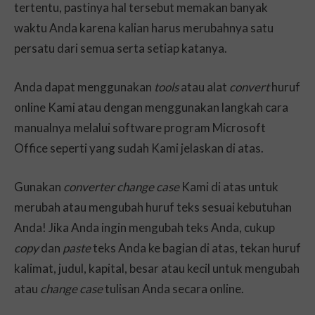
tertentu, pastinya hal tersebut memakan banyak
waktu Anda karena kalian harus merubahnya satu
persatu dari semua serta setiap katanya.
Anda dapat menggunakan
tools
atau alat
convert
huruf
online Kami atau dengan menggunakan langkah cara
manualnya melalui software program Microsoft
Office seperti yang sudah Kami jelaskan di atas.
Gunakan
converter
change case
Kami di atas untuk
merubah atau mengubah huruf teks sesuai kebutuhan
Anda! Jika Anda ingin mengubah teks Anda, cukup
copy
dan
paste
teks Anda ke bagian di atas, tekan huruf
kalimat, judul, kapital, besar atau kecil untuk mengubah
atau
change case
tulisan Anda secara online.