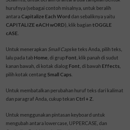
hurufnya (sebagai contoh misalnya, untuk beralih
antara
Capitalize Each Word
dan sebaliknya yaitu
CAPITALIZE eACH wORD
), klik bagian
tOGGLE
cASE
.
Untuk menerapkan
Small Caps
ke teks Anda, pilih teks,
lalu pada tab
Home
, di grup
Font
, klik panah di sudut
kanan bawah, di kotak dialog
Font
, di bawah
Effects
,
pilih kotak centang
Small Caps
.
Untuk membatalkan perubahan huruf teks dari kalimat
dan paragraf Anda, cukup tekan
Ctrl + Z
.
Untuk menggunakan pintasan keyboard untuk
mengubah antara lowercase, UPPERCASE, dan