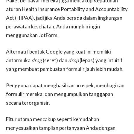
Paket berbayar mereka juga mencakup Kepatuhan
aturan Health Insurance Portability and Accountability
Act (HIPAA), jadi jika Anda berada dalam lingkungan
perawatan kesehatan, Anda mungkin ingin
menggunakan JotForm.
Alternatif bentuk Google yang kuat ini memiliki
antarmuka
drag
(seret) dan
drop
(lepas) yang intuitif
yang membuat pembuatan formulir jauh lebih mudah.
Pengguna dapat menghasilkan prospek, membagikan
formulir mereka, dan mengumpulkan tanggapan
secara terorganisir.
Fitur utama mencakup seperti kemudahan
menyesuaikan tampilan pertanyaan Anda dengan