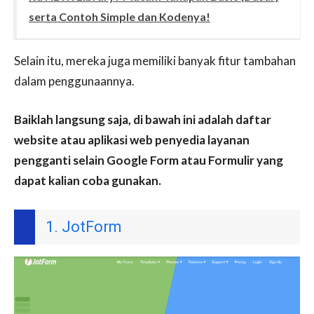
serta Contoh Simple dan Kodenya!
Selain itu, mereka juga memiliki banyak fitur tambahan
dalam penggunaannya.
Baiklah langsung saja, di bawah ini adalah daftar
website atau aplikasi web penyedia layanan
pengganti selain Google Form atau Formulir yang
dapat kalian coba gunakan.
1. JotForm