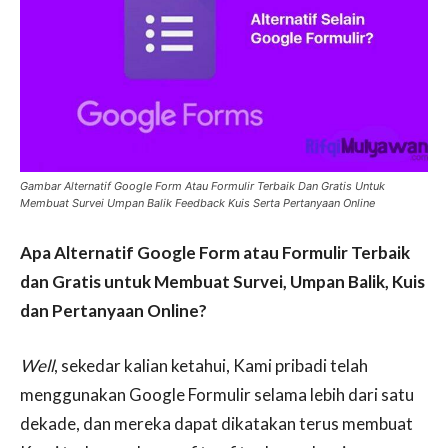
Gambar Alternatif Google Form Atau Formulir Terbaik Dan Gratis Untuk
Membuat Survei Umpan Balik Feedback Kuis Serta Pertanyaan Online
Apa Alternatif Google Form atau Formulir Terbaik
dan Gratis untuk Membuat Survei, Umpan Balik, Kuis
dan Pertanyaan Online?
Well
, sekedar kalian ketahui, Kami pribadi telah
menggunakan Google Formulir selama lebih dari satu
dekade, dan mereka dapat dikatakan terus membuat