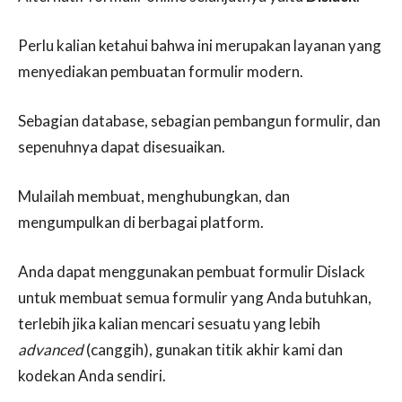
Perlu kalian ketahui bahwa ini merupakan layanan yang
menyediakan pembuatan formulir modern.
Sebagian database, sebagian pembangun formulir, dan
sepenuhnya dapat disesuaikan.
Mulailah membuat, menghubungkan, dan
mengumpulkan di berbagai platform.
Anda dapat menggunakan pembuat formulir Dislack
untuk membuat semua formulir yang Anda butuhkan,
terlebih jika kalian mencari sesuatu yang lebih
advanced
(canggih), gunakan titik akhir kami dan
kodekan Anda sendiri.