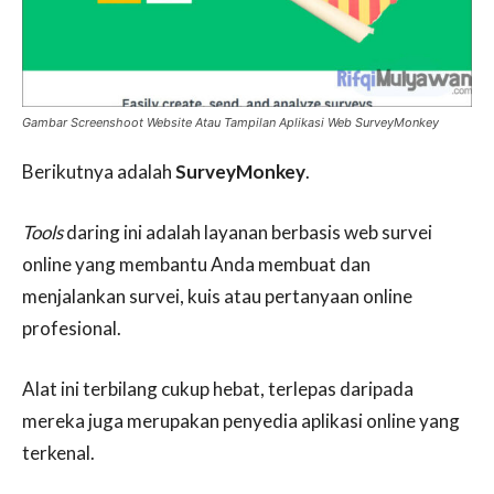
Gambar Screenshoot Website Atau Tampilan Aplikasi Web SurveyMonkey
Berikutnya adalah
SurveyMonkey
.
Tools
daring ini adalah layanan berbasis web survei
online yang membantu Anda membuat dan
menjalankan survei, kuis atau pertanyaan online
profesional.
Alat ini terbilang cukup hebat, terlepas daripada
mereka juga merupakan penyedia aplikasi online yang
terkenal.