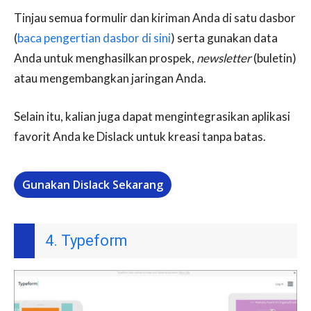
Tinjau semua formulir dan kiriman Anda di satu dasbor
(
baca pengertian dasbor di sini
) serta gunakan data
Anda untuk menghasilkan prospek,
newsletter
(buletin)
atau mengembangkan jaringan Anda.
Selain itu, kalian juga dapat mengintegrasikan aplikasi
favorit Anda ke Dislack untuk kreasi tanpa batas.
Gunakan Dislack Sekarang
4. Typeform