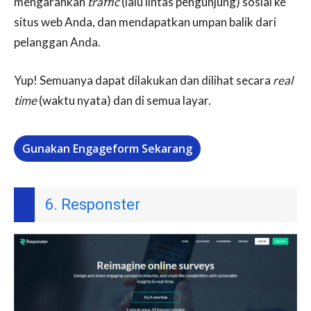
mengarahkan
traffic
(lalu lintas pengunjung) sosial ke
situs web Anda, dan mendapatkan umpan balik dari
pelanggan Anda.
Yup! Semuanya dapat dilakukan dan dilihat secara
real
time
(waktu nyata) dan di semua layar.
Gunakan Engageform Sekarang
6. Responster