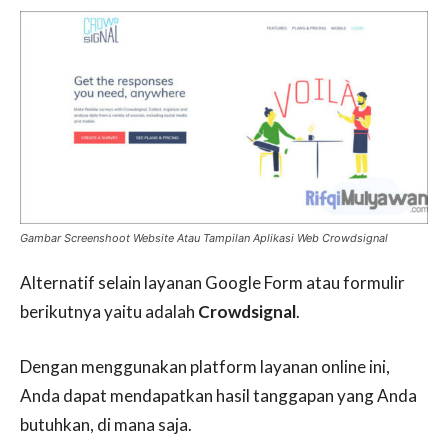
Gambar Screenshoot Website Atau Tampilan Aplikasi Web Crowdsignal
Alternatif selain layanan Google Form atau formulir
berikutnya yaitu adalah
Crowdsignal
.
Dengan menggunakan platform layanan online ini,
Anda dapat mendapatkan hasil tanggapan yang Anda
butuhkan, di mana saja.