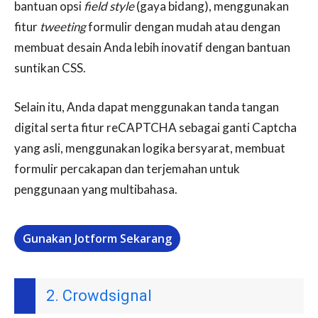
bantuan opsi
field style
(gaya bidang), menggunakan
fitur
tweeting
formulir dengan mudah atau dengan
membuat desain Anda lebih inovatif dengan bantuan
suntikan CSS.
Selain itu, Anda dapat menggunakan tanda tangan
digital serta fitur reCAPTCHA sebagai ganti Captcha
yang asli, menggunakan logika bersyarat, membuat
formulir percakapan dan terjemahan untuk
penggunaan yang multibahasa.
Gunakan Jotform Sekarang
2. Crowdsignal