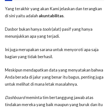
Yang terakhir yang akan Kami jelaskan dan terangkan
di sini yaitu adalah
akuntabilitas
.
Dasbor bukan hanya
tools
(alat) pasif yang hanya
menunjukkan apa yang terjadi.
Ini juga merupakan sarana untuk menyoroti apa saja
bagian yang tidak berhasil.
Meskipun mendapatkan data yang menyatakan bahwa
Anda berada di jalur yang benar itu bagus, penting juga
untuk melihat di mana letak masalahnya.
Dashboard
meminta tim bertanggung jawab atas
tindakan mereka yang baik maupun yang buruk dan itu