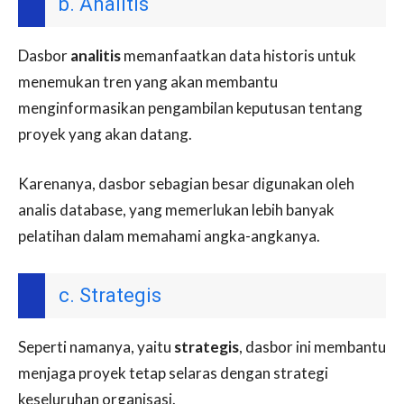
b. Analitis
Dasbor
analitis
memanfaatkan data historis untuk
menemukan tren yang akan membantu
menginformasikan pengambilan keputusan tentang
proyek yang akan datang.
Karenanya, dasbor sebagian besar digunakan oleh
analis database, yang memerlukan lebih banyak
pelatihan dalam memahami angka-angkanya.
c. Strategis
Seperti namanya, yaitu
strategis
, dasbor ini membantu
menjaga proyek tetap selaras dengan strategi
keseluruhan organisasi.