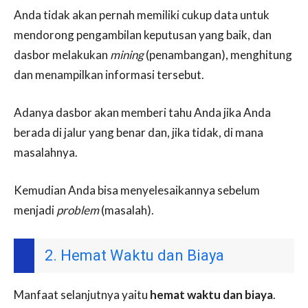
Anda tidak akan pernah memiliki cukup data untuk
mendorong pengambilan keputusan yang baik, dan
dasbor melakukan
mining
(penambangan), menghitung
dan menampilkan informasi tersebut.
Adanya dasbor akan memberi tahu Anda jika Anda
berada di jalur yang benar dan, jika tidak, di mana
masalahnya.
Kemudian Anda bisa menyelesaikannya sebelum
menjadi
problem
(masalah).
2. Hemat Waktu dan Biaya
Manfaat selanjutnya yaitu
hemat waktu dan biaya
.