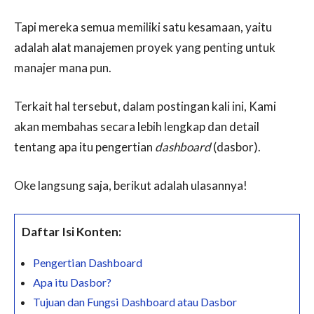
Tapi mereka semua memiliki satu kesamaan, yaitu
adalah alat manajemen proyek yang penting untuk
manajer mana pun.
Terkait hal tersebut, dalam postingan kali ini, Kami
akan membahas secara lebih lengkap dan detail
tentang apa itu pengertian
dashboard
(dasbor).
Oke langsung saja, berikut adalah ulasannya!
Daftar Isi Konten:
Pengertian Dashboard
Apa itu Dasbor?
Tujuan dan Fungsi Dashboard atau Dasbor