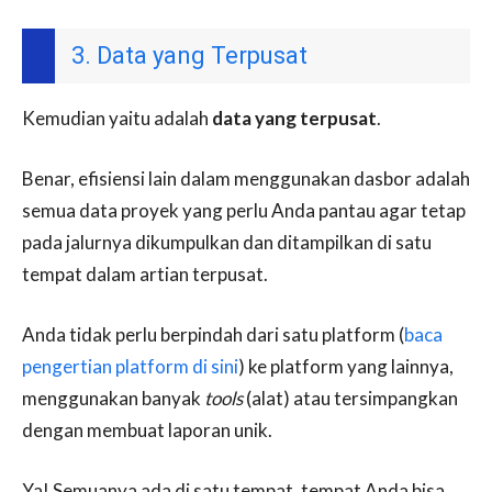
3. Data yang Terpusat
Kemudian yaitu adalah
data yang terpusat
.
Benar, efisiensi lain dalam menggunakan dasbor adalah
semua data proyek yang perlu Anda pantau agar tetap
pada jalurnya dikumpulkan dan ditampilkan di satu
tempat dalam artian terpusat.
Anda tidak perlu berpindah dari satu platform (
baca
pengertian platform di sini
) ke platform yang lainnya,
menggunakan banyak
tools
(alat) atau tersimpangkan
dengan membuat laporan unik.
Ya! Semuanya ada di satu tempat, tempat Anda bisa