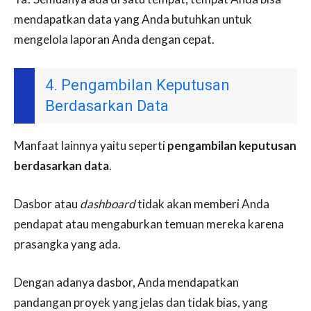
mendapatkan data yang Anda butuhkan untuk
mengelola laporan Anda dengan cepat.
4. Pengambilan Keputusan
Berdasarkan Data
Manfaat lainnya yaitu seperti
pengambilan keputusan
berdasarkan data
.
Dasbor atau
dashboard
tidak akan memberi Anda
pendapat atau mengaburkan temuan mereka karena
prasangka yang ada.
Dengan adanya dasbor, Anda mendapatkan
pandangan proyek yang jelas dan tidak bias, yang