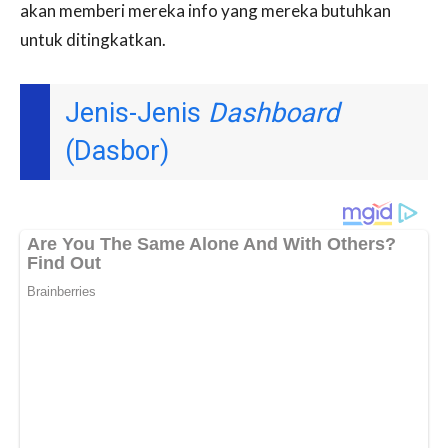
akan memberi mereka info yang mereka butuhkan
untuk ditingkatkan.
Jenis-Jenis
Dashboard
(Dasbor)