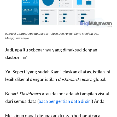
Ilusrtasi Gambar Apa Itu Dasbor Tujuan Dan Fungsi Serta Manfaat Dari
Menggunakannya
Jadi, apa itu sebenarnya yang dimaksud dengan
dasbor
ini?
Ya! Seperti yang sudah Kami jelaskan di atas, istilah ini
lebih dikenal dengan istilah
dashboard
secara global.
Benar!
Dashboard
atau dasbor adalah tampilan visual
dari semua data (
baca pengertian data di sini
) Anda.
Meskipun dapat digunakan dengan berbagai cara,