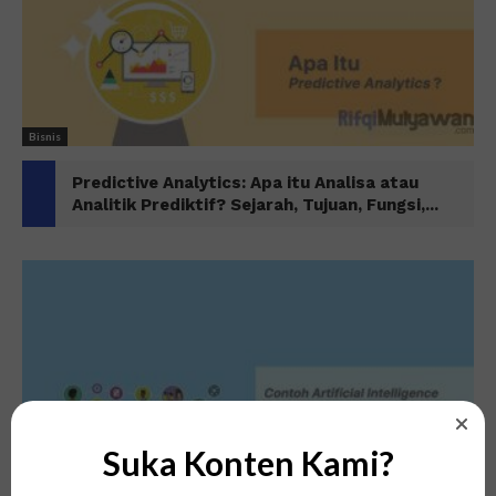
Bisnis
Predictive Analytics: Apa itu Analisa atau
Analitik Prediktif? Sejarah, Tujuan, Fungsi,...
Suka Konten Kami?
Teknologi