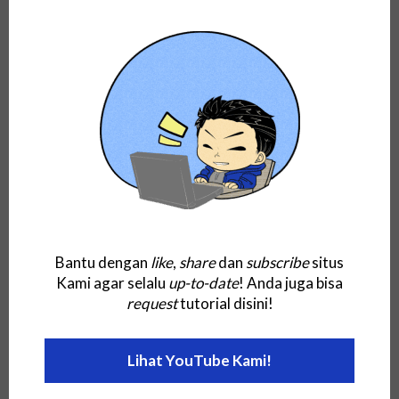
Contoh Artificial Intelligence (AI) dalam
Bidang Pendidikan/Pembelajaran dan
Pengembangan, Dampak, serta...
Bantu dengan
like
,
share
dan
subscribe
situs
Teknologi
Kami agar selalu
up-to-date
! Anda juga bisa
request
tutorial disini!
Inilah 5 Tips Melindungi Privasi (Data Privacy)
Anda Saat Menggunakan Wearable...
Lihat YouTube Kami!