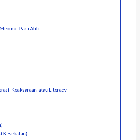
y Menurut Para Ahli
i, Keaksaraan, atau Literacy
n)
si Kesehatan)