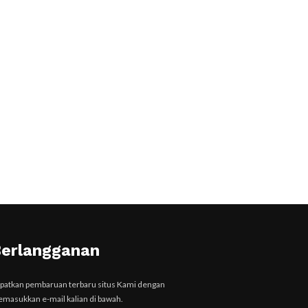
erlangganan
patkan pembaruan terbaru situs Kami dengan
masukkan e-mail kalian di bawah.