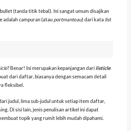
ullet (tanda titik tebal). Ini sangat umum disajikan
icle adalah campuran (atau
portmanteau
) dari kata
list
ticle
? Benar! Ini merupakan kepanjangan dari
listicle
buat dari daftar, biasanya dengan semacam detail
 fleksibel.
dari judul, lima sub-judul untuk setiap item daftar,
 Di sisi lain, jenis penulisan artikel ini dapat
membuat topik yang rumit lebih mudah dipahami.