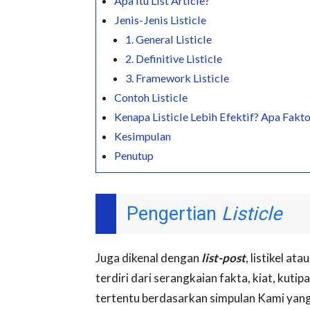
Apa itu List Article?
Jenis-Jenis Listicle
1. General Listicle
2. Definitive Listicle
3. Framework Listicle
Contoh Listicle
Kenapa Listicle Lebih Efektif? Apa Fak
Kesimpulan
Penutup
Pengertian
Listicle
Juga dikenal dengan
list-post
, listikel ata
terdiri dari serangkaian fakta, kiat, kut
tertentu berdasarkan simpulan Kami yan