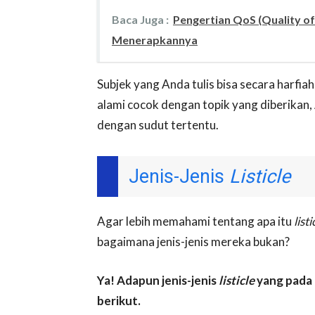
Baca Juga :
Pengertian QoS (Quality of
Menerapkannya
Subjek yang Anda tulis bisa secara harfiah
alami cocok dengan topik yang diberikan
dengan sudut tertentu.
Jenis-Jenis
Listicle
Agar lebih memahami tentang apa itu
listi
bagaimana jenis-jenis mereka bukan?
Ya! Adapun jenis-jenis
listicle
yang pada 
berikut.