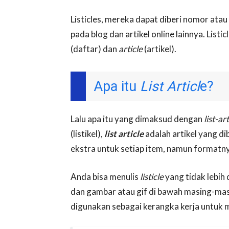
Listicles, mereka dapat diberi nomor atau b
pada blog dan artikel online lainnya. List
(daftar) dan
article
(artikel).
Apa itu
List Articl
e?
Lalu apa itu yang dimaksud dengan
list-ar
(listikel),
list article
adalah artikel yang di
ekstra untuk setiap item, namun formatnya
Anda bisa menulis
listicle
yang tidak lebih 
dan gambar atau gif di bawah masing-masing.
digunakan sebagai kerangka kerja untuk 