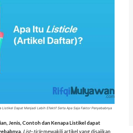
 Listikel Dapat Menjadi Lebih Efektif Serta Apa Saja Faktor Penyebabnya
ian, Jenis, Contoh dan Kenapa Listikel dapat
nyebabnya
.
List
–
ticle
mewakili artikel yang disajikan