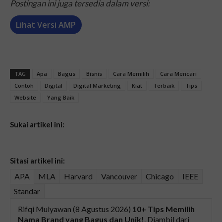
Postingan ini juga tersedia dalam versi:
Lihat Versi AMP
TAG
Apa
Bagus
Bisnis
Cara Memilih
Cara Mencari
Contoh
Digital
Digital Marketing
Kiat
Terbaik
Tips
Website
Yang Baik
Sukai artikel ini:
Sitasi artikel ini:
APA
MLA
Harvard
Vancouver
Chicago
IEEE
Standar
Rifqi Mulyawan (8 Agustus 2026)
10+ Tips Memilih
Nama Brand yang Bagus dan Unik!
. Diambil dari