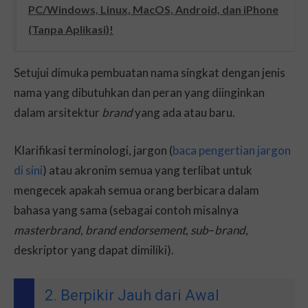
PC/Windows, Linux, MacOS, Android, dan iPhone
(Tanpa Aplikasi)!
Setujui dimuka pembuatan nama singkat dengan jenis
nama yang dibutuhkan dan peran yang diinginkan
dalam arsitektur
brand
yang ada atau baru.
Klarifikasi terminologi, jargon (
baca pengertian jargon
di sini
) atau akronim semua yang terlibat untuk
mengecek apakah semua orang berbicara dalam
bahasa yang sama (sebagai contoh misalnya
masterbrand
,
brand
endorsement
,
sub
–
brand
,
deskriptor yang dapat dimiliki).
2. Berpikir Jauh dari Awal