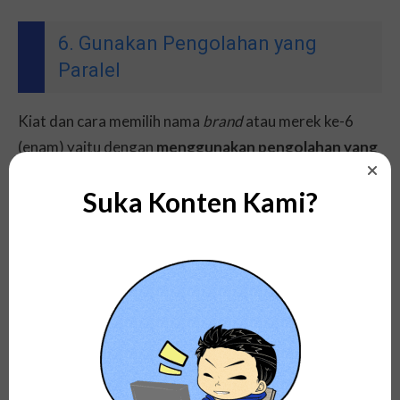
6. Gunakan Pengolahan yang
Paralel
Kiat dan cara memilih nama
brand
atau merek ke-6
(enam) yaitu dengan
menggunakan pengolahan yang
paralel
.
Suka Konten Kami?
Ya, penamaan adalah salah satu bagian paling
menantang dalam pengembangan
brand
dan
membutuhkan kreativitas maksimum.
Contohnya seperti Niagahoster yang memanfaatkan
beberapa proses kreatif yang berbeda pada saat yang
sama untuk memaksimalkan peluang keberhasilan.