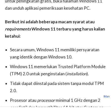
untuk peningkatan gratis, buka halaman Windows 11
dan unduh aplikasi pemeriksaan kesehatan PC.
Berikut ini adalah beberapa macam syarat atau
requirements
Windows 11 terbaru yang harus kalian
ketahui:
Secara umum, Windows 11 memiliki persyaratan
yang identik dengan Windows 10.
Windows 11 memerlukan Trusted Platform Module
(TPM) 2.0 untuk penginstalan (
installation
).
Tidak dapat diinstal pada sistem tanpa modul TPM
2.0.
Iklan
Prosesor atau
processor
minimal 1 GHz dengan 2
core
(inti) dan kompatibilitas 64-bit atau System on