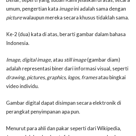
umum, pengertian kata
image
ini adalah sama dengan
picture
walaupun mereka secara khusus tidaklah sama.
Ke-2 (dua) kata di atas, berarti gambar dalam bahasa
Indonesia.
Image
,
digital image
, atau
still image
(gambar diam)
adalah representasi biner dari informasi visual, seperti
drawing
,
pictures
,
graphics
,
logos
,
frames
atau bingkai
video individu.
Gambar digital dapat disimpan secara elektronik di
perangkat penyimpanan apa pun.
Menurut para ahli dan pakar seperti dari Wikipedia,