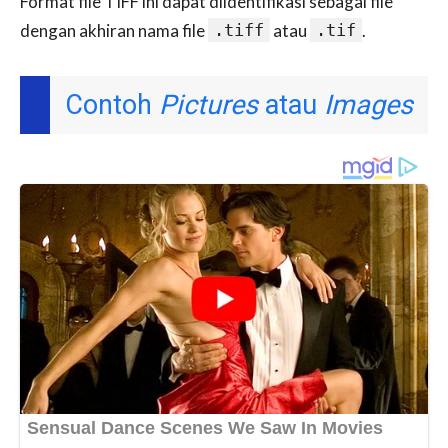
Format file TIFF ini dapat diidentifikasi sebagai file
dengan akhiran nama file
.tiff
atau
.tif
.
Contoh
Pictures
atau
Images