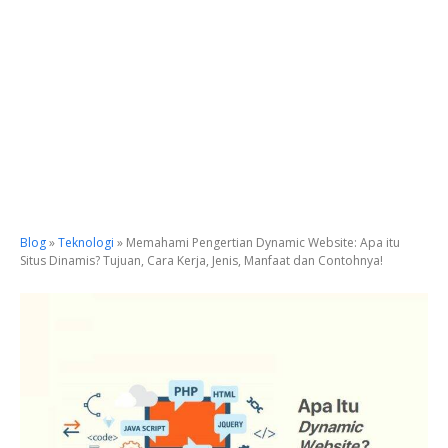
Blog
»
Teknologi
»
Memahami Pengertian Dynamic Website: Apa itu
Situs Dinamis? Tujuan, Cara Kerja, Jenis, Manfaat dan Contohnya!