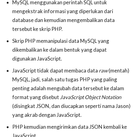
MySQL menggunakan perintah SQL untuk
mengekstrak informasi yang diperlukan dari
database dan kemudian mengembalikan data
tersebut ke skrip PHP.
Skrip PHP memanipulasi data MySQL yang
dikembalikan ke dalam bentuk yang dapat
digunakan JavaScript.
JavaScript tidak dapat membaca data
raw
(mentah)
MySQL, jadi, salah satu tugas PHP yang paling
penting adalah mengubah data tersebut ke dalam
format yang disebut
JavaScript Object Notation
(disingkat JSON, dan diucapkan seperti nama Jason)
yang akrab dengan JavaScript.
PHP kemudian mengirimkan data JSON kembali ke
JavaScript.