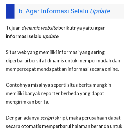
b. Agar Informasi Selalu
Update
Tujuan
dynamic website
berikutnya yaitu
agar
informasi selalu
update
.
Situs web yang memiliki informasi yang sering
diperbarui bersifat dinamis untuk mempermudah dan
mempercepat mendapatkan informasi secara online.
Contohnya misalnya seperti situs berita mungkin
memiliki banyak reporter berbeda yang dapat
mengirimkan berita.
Dengan adanya
script
(skrip), maka perusahaan dapat
secara otomatis memperbarui halaman beranda untuk