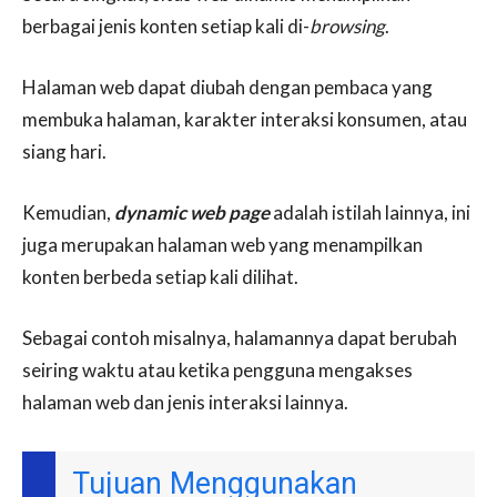
berbagai jenis konten setiap kali di-
browsing
.
Halaman web dapat diubah dengan pembaca yang
membuka halaman, karakter interaksi konsumen, atau
siang hari.
Kemudian,
dynamic web page
adalah istilah lainnya, ini
juga merupakan halaman web yang menampilkan
konten berbeda setiap kali dilihat.
Sebagai contoh misalnya, halamannya dapat berubah
seiring waktu atau ketika pengguna mengakses
halaman web dan jenis interaksi lainnya.
Tujuan Menggunakan