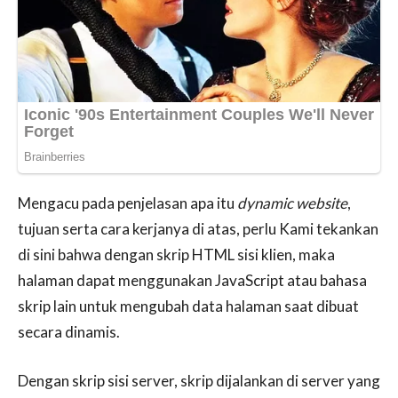
Mengacu pada penjelasan apa itu
dynamic website
,
tujuan serta cara kerjanya di atas, perlu Kami tekankan
di sini bahwa dengan skrip HTML sisi klien, maka
halaman dapat menggunakan JavaScript atau bahasa
skrip lain untuk mengubah data halaman saat dibuat
secara dinamis.
Dengan skrip sisi server, skrip dijalankan di server yang