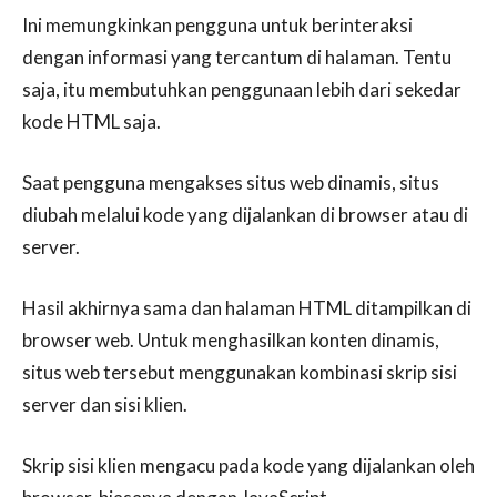
Ini memungkinkan pengguna untuk berinteraksi
dengan informasi yang tercantum di halaman. Tentu
saja, itu membutuhkan penggunaan lebih dari sekedar
kode HTML saja.
Saat pengguna mengakses situs web dinamis, situs
diubah melalui kode yang dijalankan di browser atau di
server.
Hasil akhirnya sama dan halaman HTML ditampilkan di
browser web. Untuk menghasilkan konten dinamis,
situs web tersebut menggunakan kombinasi skrip sisi
server dan sisi klien.
Skrip sisi klien mengacu pada kode yang dijalankan oleh