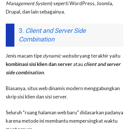
Management System
) seperti WordPress, Joomla,
Drupal, dan lain sebagainya.
3.
Client and Server Side
Combination
Jenis macam tipe
dynamic website
yang terakhir yaitu
kombinasi sisi klien dan server
atau
client and server
side combination
.
Biasanya, situs web dinamis modern menggabungkan
skrip sisi klien dan sisi server.
Seluruh “ruang halaman web baru” didasarkan padanya
karena metode ini membantu mempersingkat waktu