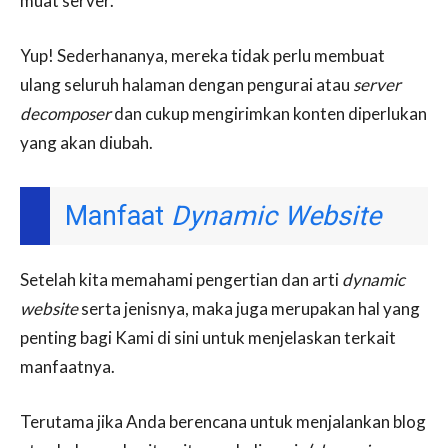
muat server.
Yup! Sederhananya, mereka tidak perlu membuat
ulang seluruh halaman dengan pengurai atau
server
decomposer
dan cukup mengirimkan konten diperlukan
yang akan diubah.
Manfaat
Dynamic Website
Setelah kita memahami pengertian dan arti
dynamic
website
serta jenisnya, maka juga merupakan hal yang
penting bagi Kami di sini untuk menjelaskan terkait
manfaatnya.
Terutama jika Anda berencana untuk menjalankan blog