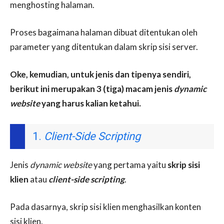
menghosting halaman.
Proses bagaimana halaman dibuat ditentukan oleh
parameter yang ditentukan dalam skrip sisi server.
Oke, kemudian, untuk jenis dan tipenya sendiri,
berikut ini merupakan 3 (tiga) macam jenis
dynamic
website
yang harus kalian ketahui.
1.
Client-Side Scripting
Jenis
dynamic website
yang pertama yaitu
skrip sisi
klien
atau
client-side scripting
.
Pada dasarnya, skrip sisi klien menghasilkan konten
sisi klien.