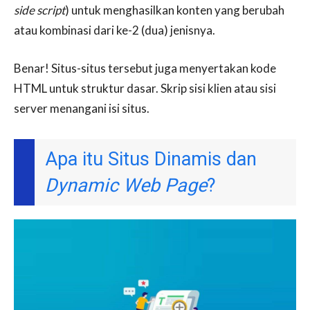
side script
) untuk menghasilkan konten yang berubah
atau kombinasi dari ke-2 (dua) jenisnya.
Benar! Situs-situs tersebut juga menyertakan kode
HTML untuk struktur dasar. Skrip sisi klien atau sisi
server menangani isi situs.
Apa itu Situs Dinamis dan
Dynamic Web Page
?