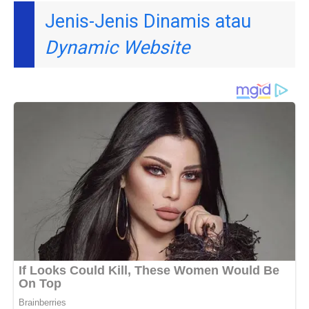
Jenis-Jenis Dinamis atau
Dynamic Website