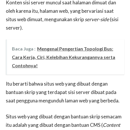
Konten sisi server muncul saat halaman dimuat dan
oleh karena itu, halaman web, yang bervariasi saat
situs web dimuat, mengunakan skrip
server-side
(sisi
server).
Baca Juga :
Mengenal Pengertian Topologi Bus:
Cara Kerja, Ciri, Kelebihan Kekurangannya serta
Contohnya!
Itu berarti bahwa situs web yang dibuat dengan
bantuan skrip yang terdapat sisi server dibuat pada
saat pengguna mengunduh laman web yang berbeda.
Situs web yang dibuat dengan bantuan skrip semacam
itu adalah yang dibuat dengan bantuan CMS (
Content