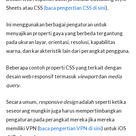
Sheets atau CSS
(baca pengertian CSS di sini
).
Ini menggunakan berbagai pengaturan untuk
menyajikan properti gaya yang berbeda tergantung
pada ukuran layar, orientasi, resolusi, kapabilitas
warna, dan karakteristik lain dari perangkat pengguna.
Beberapa contoh properti CSS yang terkait dengan
desain web responsif termasuk
viewport
dan
media
query
.
Secara umum,
responsive design
adalah seperti ketika
seseorang mungkin juga harus mempertimbangkan
pengaturan pada perangkat mereka jika mereka
memiliki VPN (
baca pengertian VPN di sini
) untuk iOS