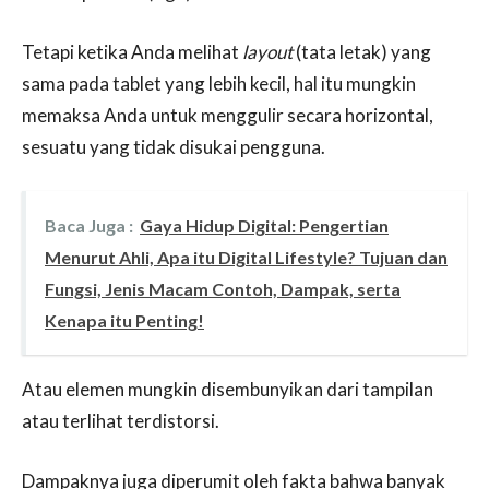
Tetapi ketika Anda melihat
layout
(tata letak) yang
sama pada tablet yang lebih kecil, hal itu mungkin
memaksa Anda untuk menggulir secara horizontal,
sesuatu yang tidak disukai pengguna.
Baca Juga :
Gaya Hidup Digital: Pengertian
Menurut Ahli, Apa itu Digital Lifestyle? Tujuan dan
Fungsi, Jenis Macam Contoh, Dampak, serta
Kenapa itu Penting!
Atau elemen mungkin disembunyikan dari tampilan
atau terlihat terdistorsi.
Dampaknya juga diperumit oleh fakta bahwa banyak