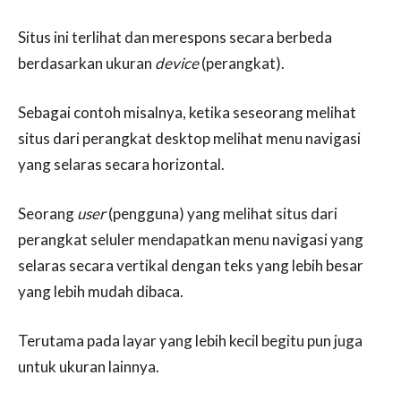
Situs ini terlihat dan merespons secara berbeda
berdasarkan ukuran
device
(perangkat).
Sebagai contoh misalnya, ketika seseorang melihat
situs dari perangkat desktop melihat menu navigasi
yang selaras secara horizontal.
Seorang
user
(pengguna) yang melihat situs dari
perangkat seluler mendapatkan menu navigasi yang
selaras secara vertikal dengan teks yang lebih besar
yang lebih mudah dibaca.
Terutama pada layar yang lebih kecil begitu pun juga
untuk ukuran lainnya.