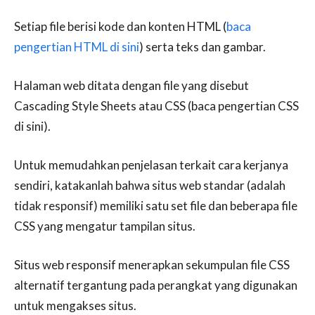
Setiap file berisi kode dan konten HTML (
baca
pengertian HTML di sini
) serta teks dan gambar.
Halaman web ditata dengan file yang disebut
Cascading Style Sheets atau CSS (baca pengertian CSS
di sini).
Untuk memudahkan penjelasan terkait cara kerjanya
sendiri, katakanlah bahwa situs web standar (adalah
tidak responsif) memiliki satu set file dan beberapa file
CSS yang mengatur tampilan situs.
Situs web responsif menerapkan sekumpulan file CSS
alternatif tergantung pada perangkat yang digunakan
untuk mengakses situs.