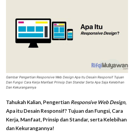
Gambar Pengertian Responsive Web Design Apa Itu Desain Responsif Tujuan
Dan Fungsi Cara Kerja Manfaat Prinsip Dan Standar Serta Apa Saja Kelebihan
Dan Kekurangannya
Tahukah Kalian, Pengertian
Responsive Web Design
,
Apa itu Desain Responsif? Tujuan dan Fungsi, Cara
Kerja, Manfaat, Prinsip dan Standar, serta Kelebihan
dan Kekurangannya!