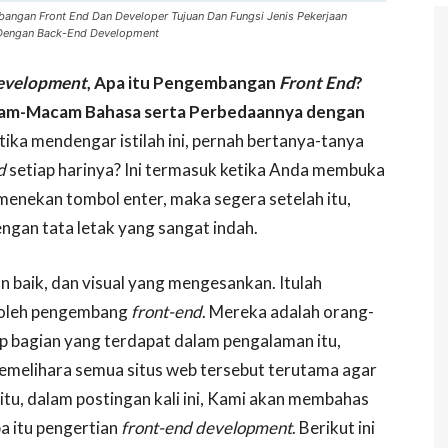
angan Front End Dan Developer Tujuan Dan Fungsi Jenis Pekerjaan
Dengan Back-End Development
evelopment
, Apa itu Pengembangan
Front End
?
Macam-Macam Bahasa serta Perbedaannya dengan
ika mendengar istilah ini, pernah bertanya-tanya
d
setiap harinya? Ini termasuk ketika Anda membuka
menekan tombol enter, maka segera setelah itu,
engan tata letak yang sangat indah.
 baik, dan visual yang mengesankan. Itulah
 oleh pengembang
front-end
. Mereka adalah orang-
p bagian yang terdapat dalam pengalaman itu,
melihara semua situs web tersebut terutama agar
 itu, dalam postingan kali ini, Kami akan membahas
pa itu pengertian
front-end development
. Berikut ini