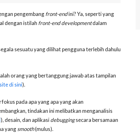
 dengan pengembang
front-end
ini? Ya, seperti yang
nal dengan istilah
front-end development
dalam
egala sesuatu yang dilihat pengguna terlebih dahulu
alah orang yang bertanggung jawab atas tampilan
te di sini
).
rfokus pada apa yang apa yang akan
kembangkan, tindakan ini melibatkan menganalisis
i
), desain, dan aplikasi
debugging
secara bersamaan
na yang
smooth
(mulus).