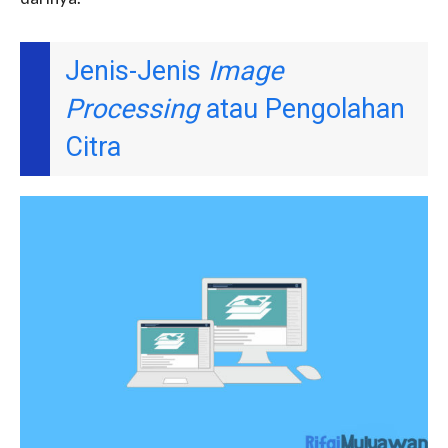
Jenis-Jenis
Image
Processing
atau Pengolahan
Citra