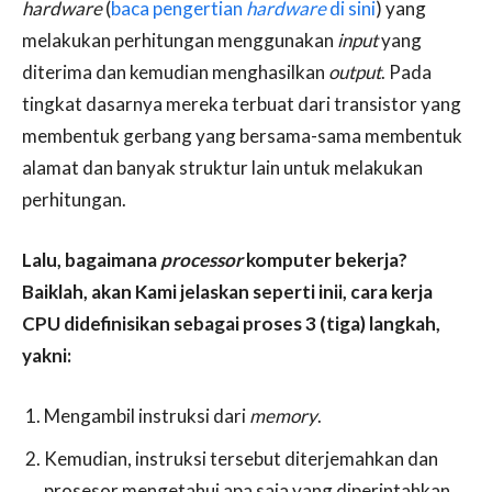
hardware
(
baca pengertian
hardware
di sini
) yang
melakukan perhitungan menggunakan
input
yang
diterima dan kemudian menghasilkan
output
. Pada
tingkat dasarnya mereka terbuat dari transistor yang
membentuk gerbang yang bersama-sama membentuk
alamat dan banyak struktur lain untuk melakukan
perhitungan.
Lalu, bagaimana
processor
komputer bekerja?
Baiklah, akan Kami jelaskan seperti inii, cara kerja
CPU didefinisikan sebagai proses 3 (tiga) langkah,
yakni:
Mengambil instruksi dari
memory
.
Kemudian, instruksi tersebut diterjemahkan dan
prosesor mengetahui apa saja yang diperintahkan