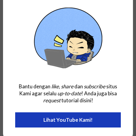
Mengenal Pengertian Yandex: Apa itu Yandex
N.V.? Tujuan dan Fungsi, Jenis...
Bantu dengan
like
,
share
dan
subscribe
situs
Umum
Kami agar selalu
up-to-date
! Anda juga bisa
Inilah Pengertian GPA: Apa itu Grade Point
request
tutorial disini!
Average dan IPK (IP)?...
Lihat YouTube Kami!