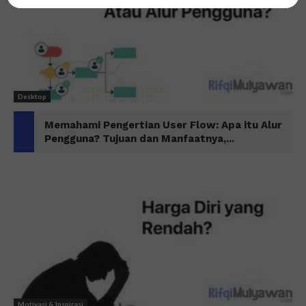
Desktop
Memahami Pengertian User Flow: Apa itu Alur
Pengguna? Tujuan dan Manfaatnya,...
Motivasi & Inspirasi