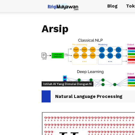
Rifqi
Blog
Tok
Mulyawan
Arsip
Istilah AI Yang Dimulai Dengan N
Natural Language Processing