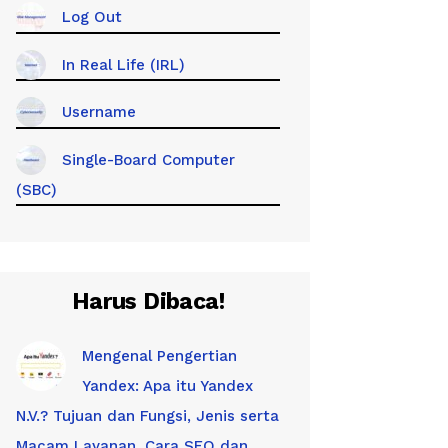
Log Out
In Real Life (IRL)
Username
Single-Board Computer
(SBC)
Harus Dibaca!
Mengenal Pengertian
Yandex: Apa itu Yandex
N.V.? Tujuan dan Fungsi, Jenis serta
Macam Layanan, Cara SEO dan