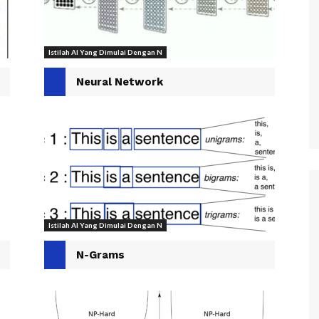
Istilah AI Yang Dimulai Dengan N
Neural Network
Istilah AI Yang Dimulai Dengan N
N-Grams