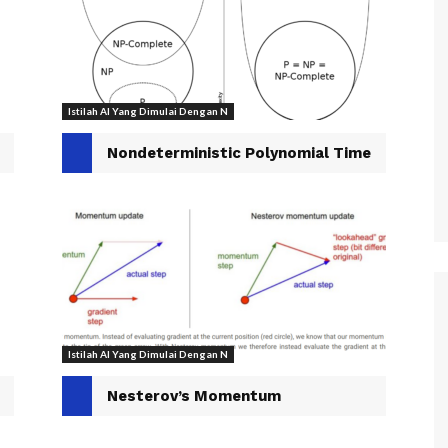
Istilah AI Yang Dimulai Dengan N
Nondeterministic Polynomial Time
Istilah AI Yang Dimulai Dengan N
Nesterov’s Momentum