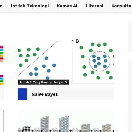
o
Istilah Teknologi
Kamus AI
Literasi
Konsulta
Istilah AI Yang Dimulai Dengan N
Naive Bayes