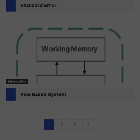
Standard Error
Informatika
Rule Based System
1
2
3