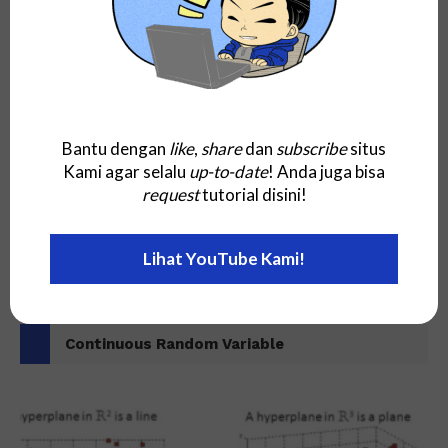
Informatika
Random Forests
Bantu dengan
like
,
share
dan
subscribe
situs
Kami agar selalu
up-to-date
! Anda juga bisa
request
tutorial disini!
Lihat YouTube Kami!
Informatika
Continuous Random Variable