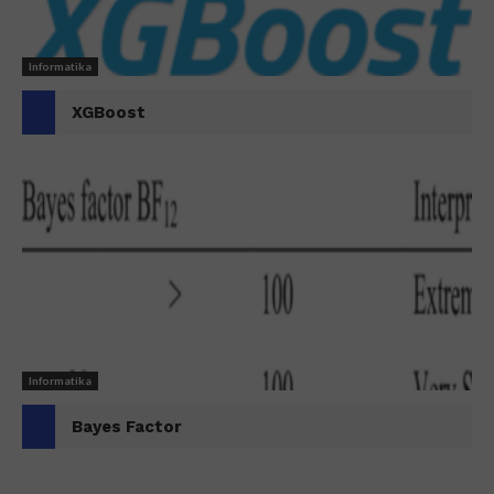
Informatika
XGBoost
Informatika
Bayes Factor