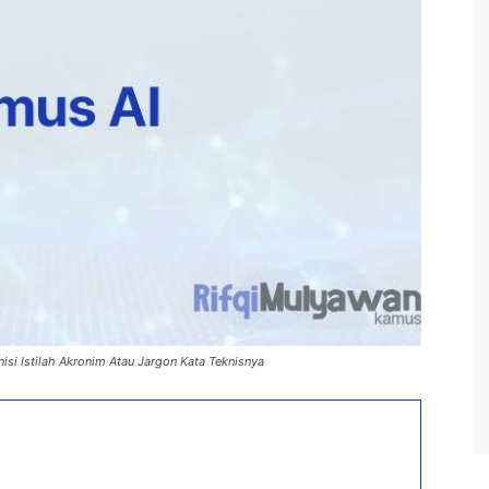
nisi Istilah Akronim Atau Jargon Kata Teknisnya