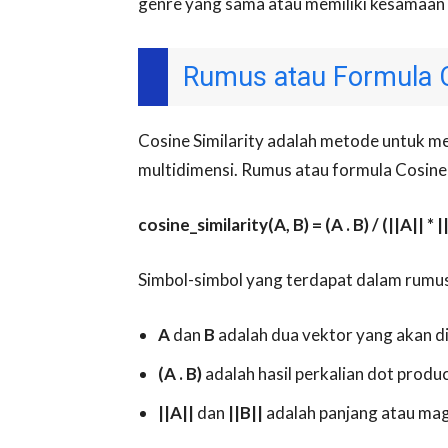
genre yang sama atau memiliki kesamaan 
Rumus atau Formula C
Cosine Similarity adalah metode untuk 
multidimensi. Rumus atau formula Cosine S
cosine_similarity(A, B) = (A . B) / (||A|| * |
Simbol-simbol yang terdapat dalam rumus
A
dan
B
adalah dua vektor yang akan 
(A . B)
adalah hasil perkalian dot produ
||A||
dan
||B||
adalah panjang atau mag