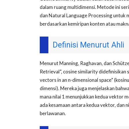
dalam ruang multidimensi. Metode ini ser
dan Natural Language Processing untuk
berdasarkan kemiripan konten atau makn
Definisi Menurut Ahli
Menurut Manning, Raghavan, dan Schütze 
Retrieval”, cosine similarity didefinisika
vectors in an n-dimensional space” (kosin
dimensi). Mereka juga menjelaskan bahwa ni
mana nilai 1 menunjukkan kedua vektor me
ada kesamaan antara kedua vektor, dan ni
berlawanan.