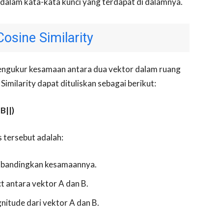
dalam kata-kata kunci yang terdapat di dalamnya.
osine Similarity
mengukur kesamaan antara dua vektor dalam ruang
imilarity dapat dituliskan sebagai berikut:
|B||)
 tersebut adalah:
dibandingkan kesamaannya.
ct antara vektor A dan B.
nitude dari vektor A dan B.