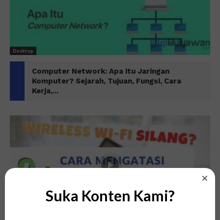
Desktop
Computer Network: Apa itu Jaringan
Komputer? Sejarah, Tujuan, Fungsi, Cara
Kerja,...
Suka Konten Kami?
Tips dan Trik