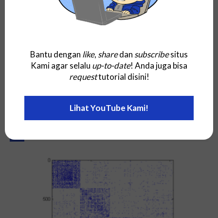
Bantu dengan
like
,
share
dan
subscribe
situs
Kami agar selalu
up-to-date
! Anda juga bisa
request
tutorial disini!
Lihat YouTube Kami!
Istilah AI Yang Dimulai Dengan A
Associations