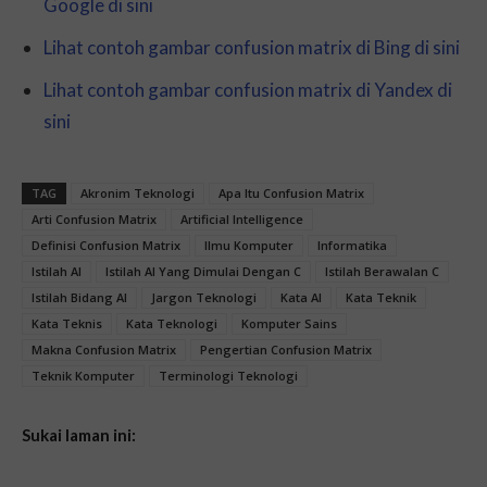
Google di sini
Lihat contoh gambar confusion matrix di Bing di sini
Lihat contoh gambar confusion matrix di Yandex di
sini
TAG
Akronim Teknologi
Apa Itu Confusion Matrix
Arti Confusion Matrix
Artificial Intelligence
Definisi Confusion Matrix
Ilmu Komputer
Informatika
Istilah AI
Istilah AI Yang Dimulai Dengan C
Istilah Berawalan C
Istilah Bidang AI
Jargon Teknologi
Kata AI
Kata Teknik
Kata Teknis
Kata Teknologi
Komputer Sains
Makna Confusion Matrix
Pengertian Confusion Matrix
Teknik Komputer
Terminologi Teknologi
Sukai laman ini: