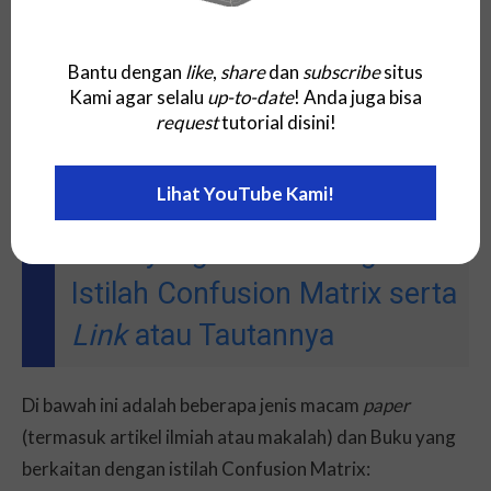
Bahasa Jawa
Kethek Matriks
Bahasa Sunda
Confrics Conrix
Bantu dengan
like
,
share
dan
subscribe
situs
Bahasa Malaysia
Matriks Kekeliruan
Kami agar selalu
up-to-date
! Anda juga bisa
request
tutorial disini!
Beberapa
Paper
(Artikel
Lihat YouTube Kami!
Ilmiah atau Makalah) atau
Buku yang Terkait dengan
Istilah Confusion Matrix serta
Link
atau Tautannya
Di bawah ini adalah beberapa jenis macam
paper
(termasuk artikel ilmiah atau makalah) dan Buku yang
berkaitan dengan istilah Confusion Matrix: