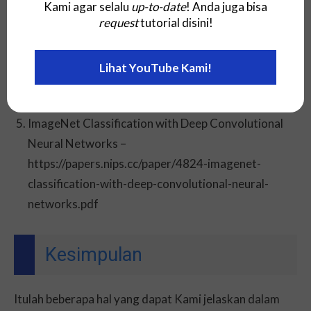
Kami agar selalu
up-to-date
! Anda juga bisa
Attention Is All You Need –
request
tutorial disini!
https://arxiv.org/abs/1706.03762
BERT: Pre-training of Deep Bidirectional
Lihat YouTube Kami!
Transformers for Language Understanding –
https://arxiv.org/abs/1810.04805
ImageNet Classification with Deep Convolutional
Neural Networks –
https://papers.nips.cc/paper/4824-imagenet-
classification-with-deep-convolutional-neural-
networks.pdf
Kesimpulan
Itulah beberapa hal yang dapat Kami jelaskan dalam