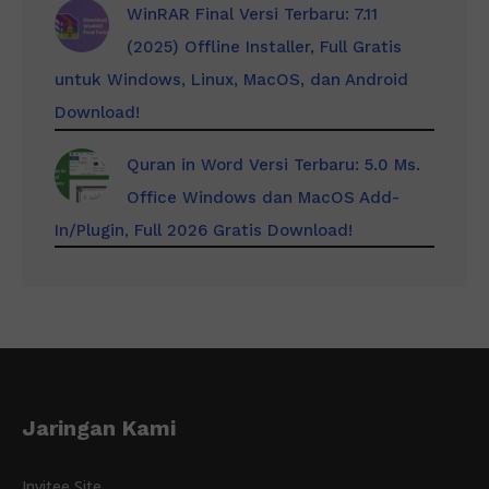
WinRAR Final Versi Terbaru: 7.11
(2025) Offline Installer, Full Gratis
untuk Windows, Linux, MacOS, dan Android
Download!
Quran in Word Versi Terbaru: 5.0 Ms.
Office Windows dan MacOS Add-
In/Plugin, Full 2026 Gratis Download!
Jaringan Kami
Invitee Site