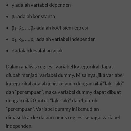
y adalah variabel dependen
β
adalah konstanta
0
β
, β
, …, β
adalah koefisien regresi
1
2
n
x
, x
, …, x
adalah variabel independen
1
2
n
ε adalah kesalahan acak
Dalam analisis regresi, variabel kategorikal dapat
diubah menjadi variabel dummy. Misalnya, jika variabel
kategorikal adalah jenis kelamin dengan nilai “laki-laki”
dan “perempuan”, maka variabel dummy dapat dibuat
dengan nilai 0 untuk “laki-laki” dan 1 untuk
“perempuan”. Variabel dummy ini kemudian
dimasukkan ke dalam rumus regresi sebagai variabel
independen.