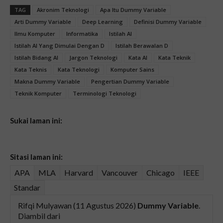
TAG
Akronim Teknologi
Apa Itu Dummy Variable
Arti Dummy Variable
Deep Learning
Definisi Dummy Variable
Ilmu Komputer
Informatika
Istilah AI
Istilah AI Yang Dimulai Dengan D
Istilah Berawalan D
Istilah Bidang AI
Jargon Teknologi
Kata AI
Kata Teknik
Kata Teknis
Kata Teknologi
Komputer Sains
Makna Dummy Variable
Pengertian Dummy Variable
Teknik Komputer
Terminologi Teknologi
Sukai laman ini:
Sitasi laman ini:
APA
MLA
Harvard
Vancouver
Chicago
IEEE
Standar
Rifqi Mulyawan (11 Agustus 2026)
Dummy Variable
.
Diambil dari