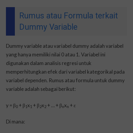
Rumus atau Formula terkait
Dummy Variable
Dummy variable atau variabel dummy adalah variabel
yang hanya memiliki nilai 0 atau 1. Variabel ini
digunakan dalam analisis regresi untuk
memperhitungkan efek dari variabel kategorikal pada
variabel dependen. Rumus atau formula untuk dummy
variable adalah sebagai berikut:
y = β
+ β
x
+ β
x
+ … + β
x
+ ε
0
1
1
2
2
n
n
Di mana: