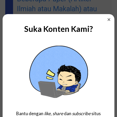
Ilmiah atau Makalah) atau
Buku yang Terkait dengan
Suka Konten Kami?
Istilah Dummy Variable serta
Link
atau Tautannya
Di bawah ini adalah beberapa jenis macam
paper
(termasuk artikel ilmiah atau makalah) dan Buku yang
berkaitan dengan istilah Dummy Variable:
Deep Residual Learning for Image Recognition –
https://arxiv.org/abs/1512.03385
Generative Adversarial Networks –
https://arxiv.org/abs/1406.2661
Bantu dengan
like
,
share
dan
subscribe
situs