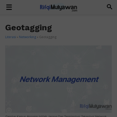
Geotagging
Literasi
»
Networking
»
Geotagging
Gambar Kamus Akronim Istilah Jargon Dan Terminologi Teknologi Network