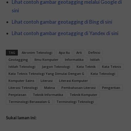
Lihat contoh gambar geotagging melalui Google di
sini
Lihat contoh gambar geotagging di Bing di sini
Lihat contoh gambar geotagging di Yandex di sini
TAG
Akronim Teknologi
Apa Itu
Arti
Definisi
Geotagging
Ilmu Komputer
Informatika
Istilah
Istilah Teknologi
Jargon Teknologi
Kata Teknik
Kata Teknis
Kata Teknis Teknologi Yang Dimulai Dengan G
Kata Teknologi
Komputer Sains
Literasi
Literasi Komputer
Literasi Teknologi
Makna
Pembahasan Literasi
Pengertian
Penjelasan
Teknik Informatika
Teknik Komputer
Terminologi Berawalan G
Terminologi Teknologi
Sukai laman ini: