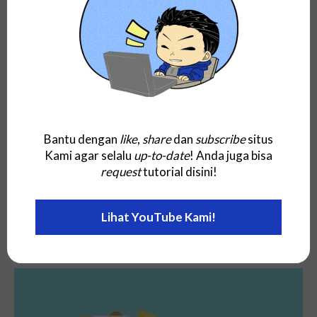
Umpan Klik? Jenis, Ciri, Dampak dan...
Bantu dengan
like
,
share
dan
subscribe
situs
Kami agar selalu
up-to-date
! Anda juga bisa
request
tutorial disini!
Bisnis
Memahami Pengertian Market Share: Jenis,
Lihat YouTube Kami!
Dampak, Contoh, Cara Mengukur, Mengetahui
dan...