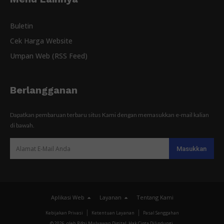
Buletin
Cek Harga Website
Umpan Web (RSS Feed)
Berlangganan
Dapatkan pembaruan terbaru situs Kami dengan memasukkan e-mail kalian
di bawah.
Aplikasi Web
Layanan
Tentang Kami
Kebijakan Privasi
Ketentuan Layanan
Pasal Sanggahan
© 2026, oleh Rifqi Mulyawan Digital. Hak Cipta Dilindungi.