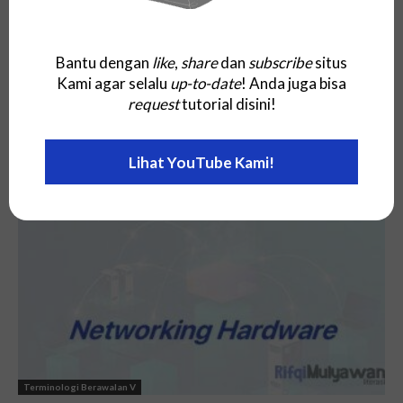
Bantu dengan
like
,
share
dan
subscribe
situs
Kami agar selalu
up-to-date
! Anda juga bisa
request
tutorial disini!
Terminologi Berawalan V
Lihat YouTube Kami!
VM Rightsizing
Terminologi Berawalan V