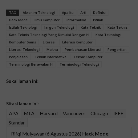
TAG
Akronim Teknologi
Apa Itu
Arti
Definisi
Hack Mode
Ilmu Komputer
Informatika
Istilah
Istilah Teknologi
Jargon Teknologi
Kata Teknik
Kata Teknis
Kata Teknis Teknologi Yang Dimulai Dengan H
Kata Teknologi
Komputer Sains
Literasi
Literasi Komputer
Literasi Teknologi
Makna
Pembahasan Literasi
Pengertian
Penjelasan
Teknik Informatika
Teknik Komputer
Terminologi Berawalan H
Terminologi Teknologi
Sukai laman ini:
Sitasi laman ini:
APA
MLA
Harvard
Vancouver
Chicago
IEEE
Standar
Rifqi Mulyawan (6 Agustus 2026)
Hack Mode
.