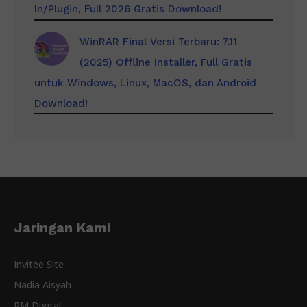
In/Plugin, Full 2026 Gratis Download!
WinRAR Final Versi Terbaru: 7.11
(2025) Offline Installer, Full Gratis
untuk Windows, Linux, MacOS, dan Android
Download!
Jaringan Kami
Invitee Site
Nadia Aisyah
RM Digital