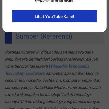
request
tutorial disini!
konten lainnya yang berhubungan dengan bidang
Teknologi yang ada di laman
blog
Utama situs web
Lihat YouTube Kami!
Kami.
Sumber (Referensi)
Postingan literasi ini dibuat dengan mengacu pada
simpulan arti definisi dari berbagai referensi relevan
yang berotoritas seperti
Wikipedia
,
Webopedia
Technology Dictionary
dan beberapa sumber lainnya
seperti Technopedia, Techterms, Computer Hope, dan
lain sebagainya. Kata Hack Mode ini merupakan salah
satu dari kumpulan terminologi “Istilah Teknologi
Lainnya” dalam bidang teknologi yang dimulai dengan
abjad atau awalan H. Artikel ini di-
update
pada bulan