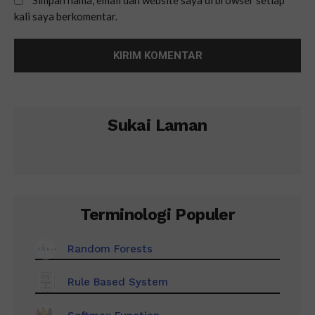
Simpan nama, email dan website saya di browser setiap
kali saya berkomentar.
Sukai Laman
Terminologi Populer
Random Forests
Rule Based System