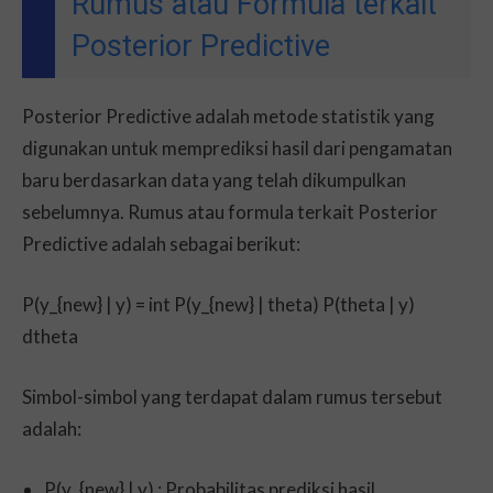
Rumus atau Formula terkait
Posterior Predictive
Posterior Predictive adalah metode statistik yang
digunakan untuk memprediksi hasil dari pengamatan
baru berdasarkan data yang telah dikumpulkan
sebelumnya. Rumus atau formula terkait Posterior
Predictive adalah sebagai berikut:
P(y_{new} | y) = int P(y_{new} | theta) P(theta | y)
dtheta
Simbol-simbol yang terdapat dalam rumus tersebut
adalah:
P(y_{new} | y) : Probabilitas prediksi hasil