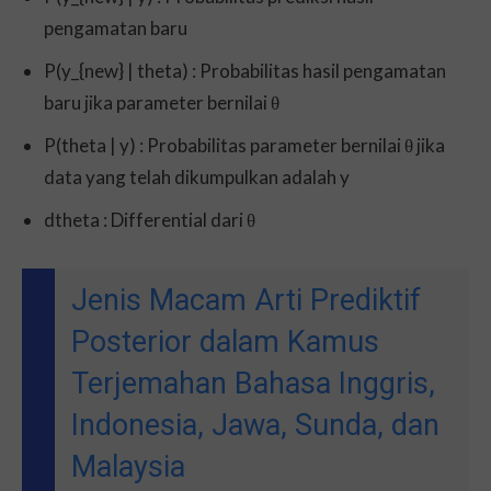
pengamatan baru
P(y_{new} | theta) : Probabilitas hasil pengamatan
baru jika parameter bernilai θ
P(theta | y) : Probabilitas parameter bernilai θ jika
data yang telah dikumpulkan adalah y
dtheta : Differential dari θ
Jenis Macam Arti Prediktif
Posterior dalam Kamus
Terjemahan Bahasa Inggris,
Indonesia, Jawa, Sunda, dan
Malaysia