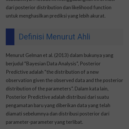
dari posterior distribution dan likelihood function
untuk menghasilkan prediksi yang lebih akurat.
Definisi Menurut Ahli
Menurut Gelman et al. (2013) dalam bukunya yang
berjudul “Bayesian Data Analysis”, Posterior
Predictive adalah “the distribution of a new
observation given the observed data and the posterior
distribution of the parameters”. Dalam kata lain,
Posterior Predictive adalah distribusi dari suatu
pengamatan baru yang diberikan data yang telah
diamati sebelumnya dan distribusi posterior dari
parameter-parameter yang terlibat.