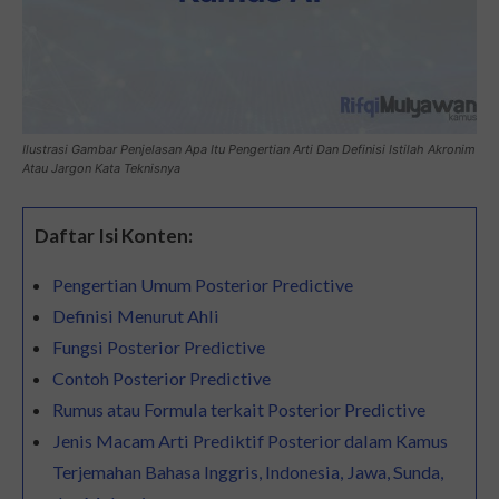
Ilustrasi Gambar Penjelasan Apa Itu Pengertian Arti Dan Definisi Istilah Akronim
Atau Jargon Kata Teknisnya
Daftar Isi Konten:
Pengertian Umum Posterior Predictive
Definisi Menurut Ahli
Fungsi Posterior Predictive
Contoh Posterior Predictive
Rumus atau Formula terkait Posterior Predictive
Jenis Macam Arti Prediktif Posterior dalam Kamus
Terjemahan Bahasa Inggris, Indonesia, Jawa, Sunda,