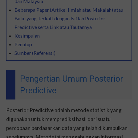
dan Malaysia
Beberapa Paper (Artikel Ilmiah atau Makalah) atau
Buku yang Terkait dengan Istilah Posterior
Predictive serta Link atau Tautannya
Kesimpulan
Penutup
Sumber (Referensi)
Pengertian Umum Posterior
Predictive
Posterior Predictive adalah metode statistik yang
digunakan untuk memprediksi hasil dari suatu
percobaan berdasarkan data yang telah dikumpulkan
sebelumnya. Metode ini menggabungkan informasi