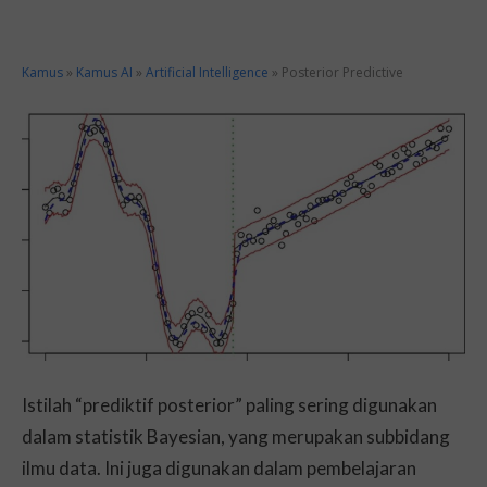
Kamus
»
Kamus AI
»
Artificial Intelligence
»
Posterior Predictive
Istilah “prediktif posterior” paling sering digunakan
dalam statistik Bayesian, yang merupakan subbidang
ilmu data. Ini juga digunakan dalam pembelajaran