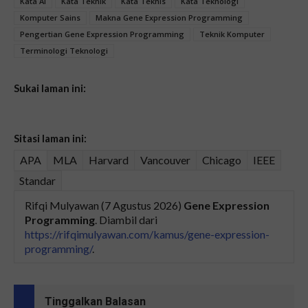
Kata AI
Kata Teknik
Kata Teknis
Kata Teknologi
Komputer Sains
Makna Gene Expression Programming
Pengertian Gene Expression Programming
Teknik Komputer
Terminologi Teknologi
Sukai laman ini:
Sitasi laman ini:
APA
MLA
Harvard
Vancouver
Chicago
IEEE
Standar
Rifqi Mulyawan (7 Agustus 2026)
Gene Expression
Programming
. Diambil dari
https://rifqimulyawan.com/kamus/gene-expression-
programming/
.
Tinggalkan Balasan