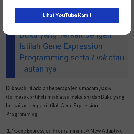
Beberapa
Paper
(Artikel
Lihat YouTube Kami!
Ilmiah atau Makalah) atau
Buku yang Terkait dengan
Istilah Gene Expression
Programming serta
Link
atau
Tautannya
Di bawah ini adalah beberapa jenis macam
paper
(termasuk artikel ilmiah atau makalah) dan Buku yang
berkaitan dengan istilah Gene Expression
Programming:
“Gene Expression Programming: A New Adaptive