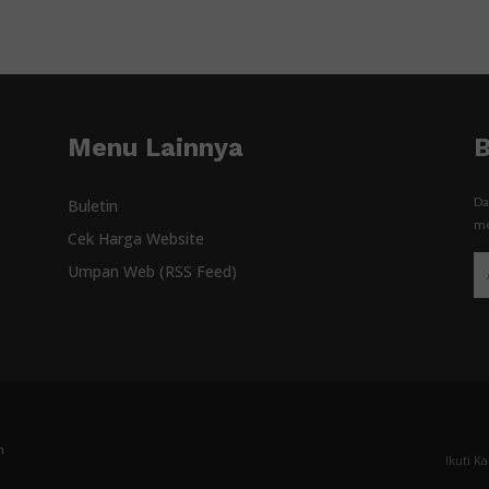
Menu Lainnya
B
Da
Buletin
me
Cek Harga Website
Umpan Web (RSS Feed)
n
Ikuti K