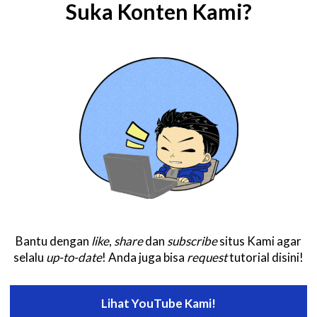
Suka Konten Kami?
Bantu dengan
like
,
share
dan
subscribe
situs Kami agar
selalu
up-to-date
! Anda juga bisa
request
tutorial disini!
Lihat YouTube Kami!