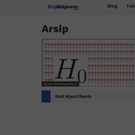
Rifqi
Blog
Tok
Mulyawan
Arsip
Apa Itu Null Hypothesis
Null Hypothesis