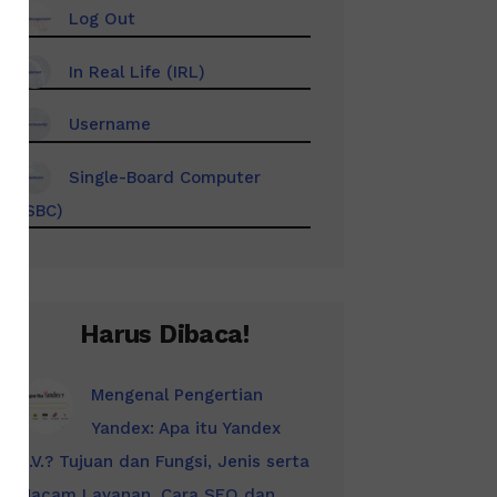
Log Out
In Real Life (IRL)
Username
Single-Board Computer
(SBC)
Harus Dibaca!
Mengenal Pengertian
Yandex: Apa itu Yandex
N.V.? Tujuan dan Fungsi, Jenis serta
Macam Layanan, Cara SEO dan