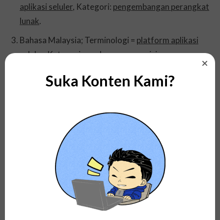
aplikasi seluler
, Kategori:
pengembangan perangkat
lunak
.
Bahasa Malaysia; Terminologi =
platform aplikasi
seluler
, Kategori:
pembangunan perisian
.
Suka Konten Kami?
Penutup
Baiklah, di atas yaitu pembahasan dan penjelasan
tentang apa itu arti dari mobile application platform.
Semoga postingan artikel yang sudah Kami bagikan ini
dapat bermanfaat serta dapat menambah wawasan
kita semua.
Lihat juga pembahasan mengenai apa itu pengertian,