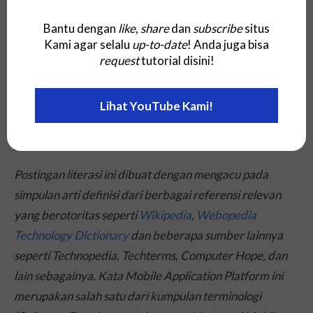
makna, dan akronim, istilah, jargon, atau terminologi
Bantu dengan
like
,
share
dan
subscribe
situs
konten lainnya yang berhubungan dengan bidang
Kami agar selalu
up-to-date
! Anda juga bisa
Teknologi yang ada di laman
blog
Utama situs web
request
tutorial disini!
Kami.
Lihat YouTube Kami!
Sumber (Referensi)
Postingan literasi ini dibuat dengan mengacu pada
simpulan arti definisi dari berbagai referensi relevan
yang berotoritas seperti
Wikipedia
,
Webopedia
Technology Dictionary
dan beberapa sumber lainnya
seperti Technopedia, Techterms, Computer Hope, dan
lain sebagainya. Kata Mobile Application Platform ini
merupakan salah satu dari kumpulan terminologi