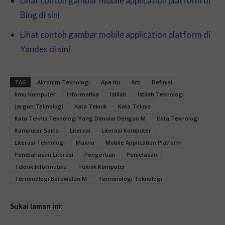
Lihat contoh gambar mobile application platform di
Bing di sini
Lihat contoh gambar mobile application platform di
Yandex di sini
TAG
Akronim Teknologi
Apa Itu
Arti
Definisi
Ilmu Komputer
Informatika
Istilah
Istilah Teknologi
Jargon Teknologi
Kata Teknik
Kata Teknis
Kata Teknis Teknologi Yang Dimulai Dengan M
Kata Teknologi
Komputer Sains
Literasi
Literasi Komputer
Literasi Teknologi
Makna
Mobile Application Platform
Pembahasan Literasi
Pengertian
Penjelasan
Teknik Informatika
Teknik Komputer
Terminologi Berawalan M
Terminologi Teknologi
Sukai laman ini: