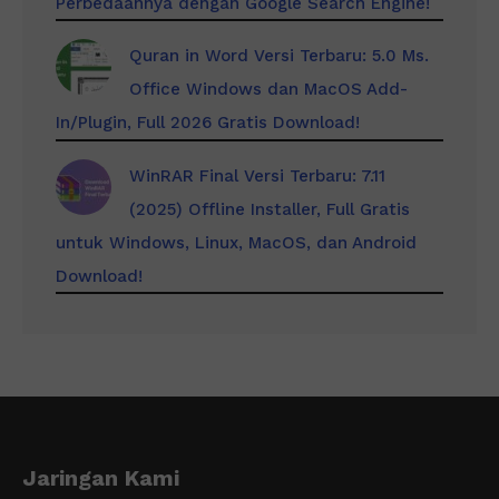
Perbedaannya dengan Google Search Engine!
Quran in Word Versi Terbaru: 5.0 Ms.
Office Windows dan MacOS Add-
In/Plugin, Full 2026 Gratis Download!
WinRAR Final Versi Terbaru: 7.11
(2025) Offline Installer, Full Gratis
untuk Windows, Linux, MacOS, dan Android
Download!
Jaringan Kami