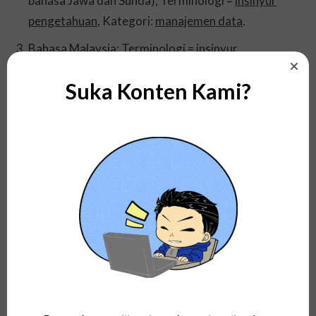
bahasa Jawa dan Sunda); Terminologi =
insinyur
pengetahuan
, Kategori:
manajemen data
.
Bahasa Malaysia; Terminologi =
insinyur
pengetahuan
, Kategori:
pengurusan data
.
Suka Konten Kami?
Penutup
Baiklah, di atas yakni pembahasan dan penjelasan
tentang apa itu arti dari knowledge engineer.
Semoga postingan artikel yang sudah Kami bagikan ini
dapat bermanfaat serta dapat menambah wawasan
kita semua.
Lihat juga pembahasan tentang apa itu pengertian, arti,