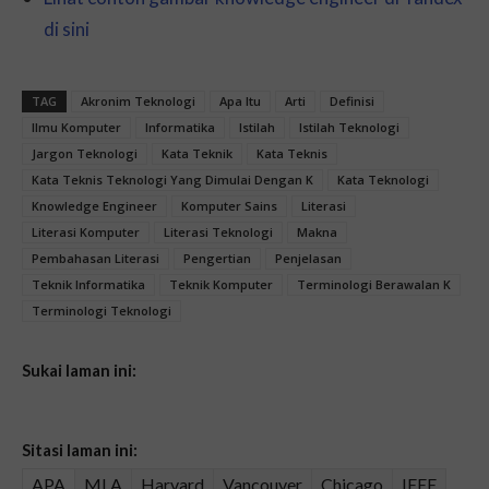
di sini
TAG
Akronim Teknologi
Apa Itu
Arti
Definisi
Ilmu Komputer
Informatika
Istilah
Istilah Teknologi
Jargon Teknologi
Kata Teknik
Kata Teknis
Kata Teknis Teknologi Yang Dimulai Dengan K
Kata Teknologi
Knowledge Engineer
Komputer Sains
Literasi
Literasi Komputer
Literasi Teknologi
Makna
Pembahasan Literasi
Pengertian
Penjelasan
Teknik Informatika
Teknik Komputer
Terminologi Berawalan K
Terminologi Teknologi
Sukai laman ini:
Sitasi laman ini:
APA
MLA
Harvard
Vancouver
Chicago
IEEE