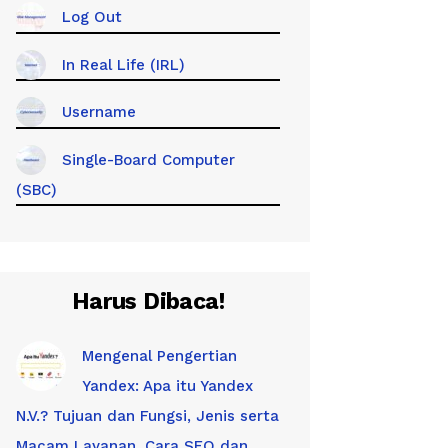
Log Out
In Real Life (IRL)
Username
Single-Board Computer
(SBC)
Harus Dibaca!
Mengenal Pengertian
Yandex: Apa itu Yandex
N.V.? Tujuan dan Fungsi, Jenis serta
Macam Layanan, Cara SEO dan