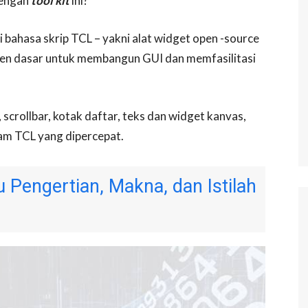
dengan
tool kit
ini?
 bahasa skrip TCL – yakni alat widget open -source
men dasar untuk membangun GUI dan memfasilitasi
crollbar, kotak daftar, teks dan widget kanvas,
am TCL yang dipercepat.
u Pengertian, Makna, dan Istilah