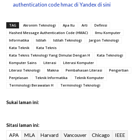
authentication code hmac di Yandex di sini
TAG
Akronim Teknologi
Apa Itu
Arti
Definisi
Hashed Message Authentication Code (HMAC)
Ilmu Komputer
Informatika
Istilah
Istilah Teknologi
Jargon Teknologi
Kata Teknik
Kata Teknis
Kata Teknis Teknologi Yang Dimulai Dengan H
Kata Teknologi
Komputer Sains
Literasi
Literasi Komputer
Literasi Teknologi
Makna
Pembahasan Literasi
Pengertian
Penjelasan
Teknik Informatika
Teknik Komputer
Terminologi Berawalan H
Terminologi Teknologi
Sukai laman ini:
Sitasi laman ini:
APA
MLA
Harvard
Vancouver
Chicago
IEEE