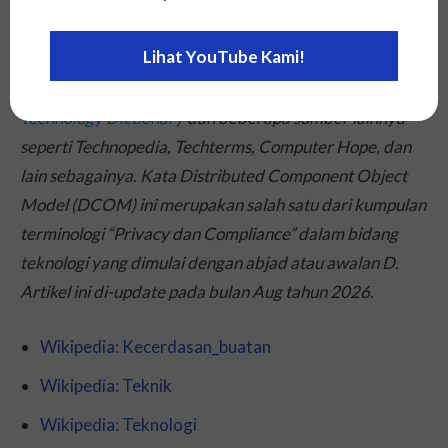
Postingan literasi ini dibuat dengan mengacu pada
Lihat YouTube Kami!
simpulan arti definisi dari berbagai referensi relevan
yang berotoritas seperti
Wikipedia
,
Webopedia
Technology Dictionary
dan beberapa sumber lainnya
seperti Technopedia, Techterms, Computer Hope, dan
lain sebagainya. Kata Distributed Component Object
Model (DCOM) ini merupakan salah satu dari kumpulan
terminologi “Privacy dan Compliance” dalam bidang
teknologi yang dimulai dengan abjad atau awalan D.
Artikel ini di-
update
pada bulan Aug tahun 2026.
Wikipedia: Kecerdasan_buatan
Wikipedia: Teknik
Wikipedia: Teknologi