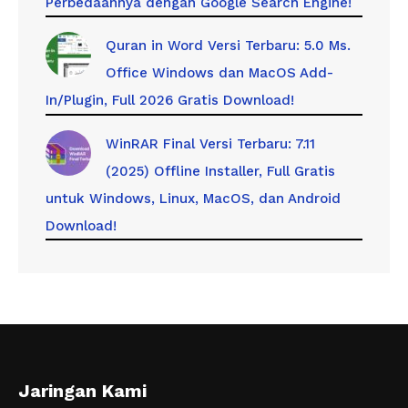
Perbedaannya dengan Google Search Engine!
Quran in Word Versi Terbaru: 5.0 Ms.
Office Windows dan MacOS Add-
In/Plugin, Full 2026 Gratis Download!
WinRAR Final Versi Terbaru: 7.11
(2025) Offline Installer, Full Gratis
untuk Windows, Linux, MacOS, dan Android
Download!
Jaringan Kami