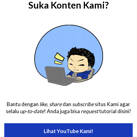
Suka Konten Kami?
Bantu dengan
like
,
share
dan
subscribe
situs Kami agar
selalu
up-to-date
! Anda juga bisa
request
tutorial disini!
Lihat YouTube Kami!