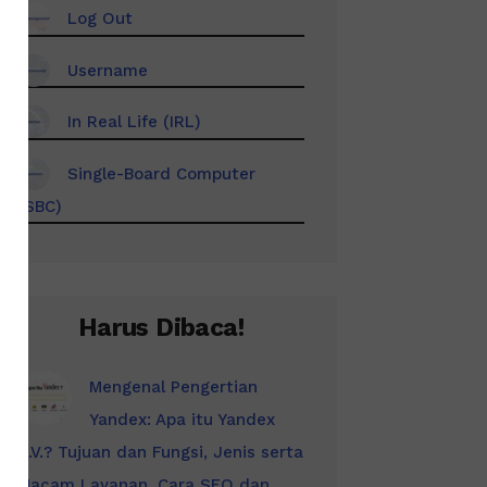
Log Out
Username
In Real Life (IRL)
Single-Board Computer
(SBC)
Harus Dibaca!
Mengenal Pengertian
Yandex: Apa itu Yandex
N.V.? Tujuan dan Fungsi, Jenis serta
Macam Layanan, Cara SEO dan