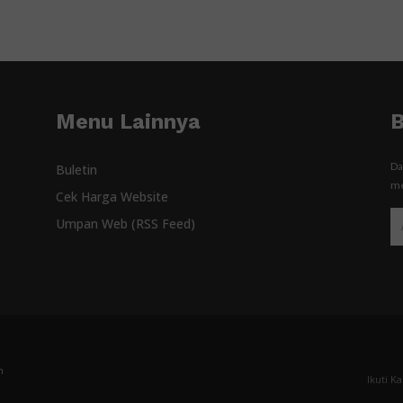
Menu Lainnya
B
Da
Buletin
me
Cek Harga Website
Umpan Web (RSS Feed)
n
Ikuti K