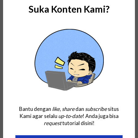
Arti
Keyboard, Video, Mouse
Suka Konten Kami?
(KVM)
dalam Kamus
Terjemahan Bahasa Inggris,
Indonesia (Termasuk Jawa
dan Sunda), dan Malaysia
Selain membahas tentang pengertian dan pembahasan
definisinya, untuk lebih memperdalamnya, di sini kita
juga perlu mengetahui apa arti kata
keyboard, video,
mouse (kvm)
dalam kamus terjemahan bahasa Inggris,
Indonesia (termasuk Jawa dan Sunda), juga bahasa
Bantu dengan
like
,
share
dan
subscribe
situs
Malaysia (Melayu).
Kami agar selalu
up-to-date
! Anda juga bisa
request
tutorial disini!
Untuk lebih mudah dalam memahaminya, di