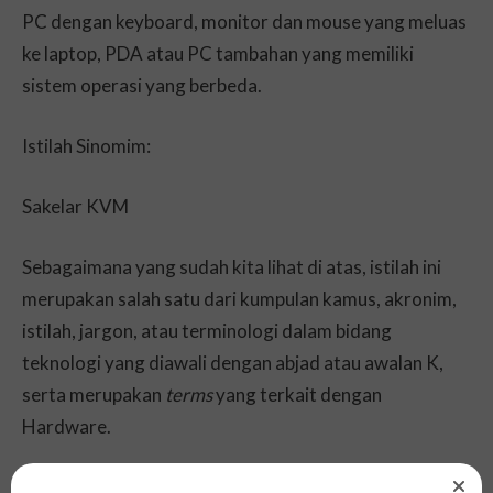
PC dengan keyboard, monitor dan mouse yang meluas
ke laptop, PDA atau PC tambahan yang memiliki
sistem operasi yang berbeda.
Istilah Sinomim:
Sakelar KVM
Sebagaimana yang sudah kita lihat di atas, istilah ini
merupakan salah satu dari kumpulan kamus, akronim,
istilah, jargon, atau terminologi dalam bidang
teknologi yang diawali dengan abjad atau awalan K,
serta merupakan
terms
yang terkait dengan
Hardware.