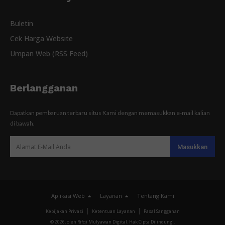
Buletin
Cek Harga Website
Umpan Web (RSS Feed)
Berlangganan
Dapatkan pembaruan terbaru situs Kami dengan memasukkan e-mail kalian
di bawah.
Aplikasi Web
Layanan
Tentang Kami
Kebijakan Privasi
Ketentuan Layanan
Pasal Sanggahan
© 2026, oleh Rifqi Mulyawan Digital. Hak Cipta Dilindungi.