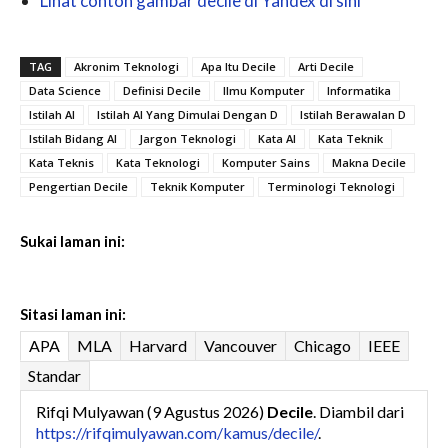
Lihat contoh gambar decile di Yandex di sini
TAG
Akronim Teknologi
Apa Itu Decile
Arti Decile
Data Science
Definisi Decile
Ilmu Komputer
Informatika
Istilah AI
Istilah AI Yang Dimulai Dengan D
Istilah Berawalan D
Istilah Bidang AI
Jargon Teknologi
Kata AI
Kata Teknik
Kata Teknis
Kata Teknologi
Komputer Sains
Makna Decile
Pengertian Decile
Teknik Komputer
Terminologi Teknologi
Sukai laman ini:
Sitasi laman ini:
APA
MLA
Harvard
Vancouver
Chicago
IEEE
Standar
Rifqi Mulyawan (9 Agustus 2026)
Decile
. Diambil dari
https://rifqimulyawan.com/kamus/decile/
.