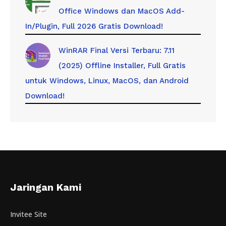
Office Windows dan MacOS Add-
In/Plugin, Full 2026 Gratis Download!
WinRAR Final Versi Terbaru: 7.11
(2025) Offline Installer, Full Gratis
untuk Windows, Linux, MacOS, dan Android
Download!
Jaringan Kami
Invitee Site