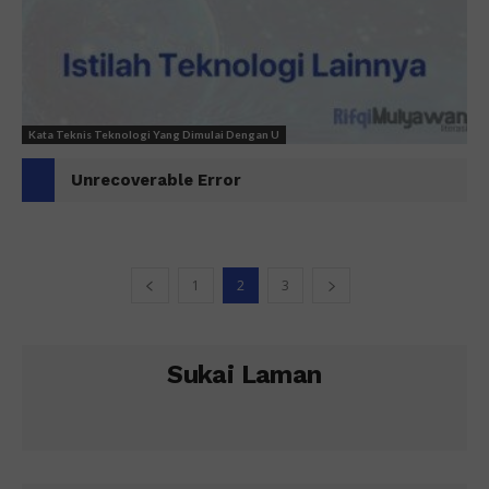
Kata Teknis Teknologi Yang Dimulai Dengan U
Unrecoverable Error
1
2
3
Sukai Laman