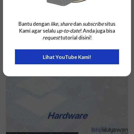
Bantu dengan
like
,
share
dan
subscribe
situs
Kami agar selalu
up-to-date
! Anda juga bisa
request
tutorial disini!
Kata Teknis Teknologi Yang Dimulai Dengan U
Universal Description Discovery and
Lihat YouTube Kami!
Integration (UDDI)