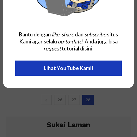
Bantu dengan
like
,
share
dan
subscribe
situs
Kami agar selalu
up-to-date
! Anda juga bisa
request
tutorial disini!
Kata Teknis Teknologi Yang Dimulai Dengan R
Lihat YouTube Kami!
Remote Deposit Capture (RDC)
26
27
28
Sukai Laman