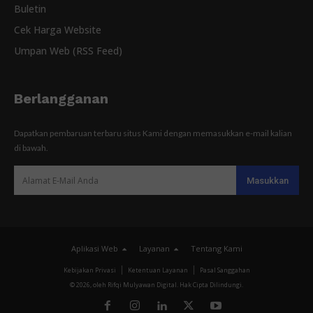
Buletin
Cek Harga Website
Umpan Web (RSS Feed)
Berlangganan
Dapatkan pembaruan terbaru situs Kami dengan memasukkan e-mail kalian
di bawah.
Aplikasi Web
Layanan
Tentang Kami
Kebijakan Privasi
Ketentuan Layanan
Pasal Sanggahan
© 2026, oleh Rifqi Mulyawan Digital. Hak Cipta Dilindungi.