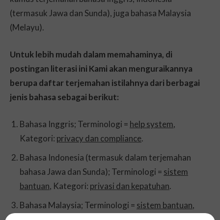
(termasuk Jawa dan Sunda), juga bahasa Malaysia
(Melayu).
Untuk lebih mudah dalam memahaminya, di
postingan literasi ini Kami akan menguraikannya
berupa daftar terjemahan istilahnya dari berbagai
jenis bahasa sebagai berikut:
Bahasa Inggris; Terminologi =
help system
,
Kategori:
privacy dan compliance
.
Bahasa Indonesia (termasuk dalam terjemahan
bahasa Jawa dan Sunda); Terminologi =
sistem
bantuan
, Kategori:
privasi dan kepatuhan
.
Bahasa Malaysia; Terminologi =
sistem bantuan
,
Kategori:
privasi dan pematuhan
.