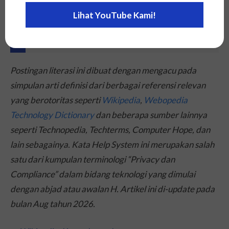
Kami.
Lihat YouTube Kami!
Sumber (Referensi)
Postingan literasi ini dibuat dengan mengacu pada
simpulan arti definisi dari berbagai referensi relevan
yang berotoritas seperti
Wikipedia
,
Webopedia
Technology Dictionary
dan beberapa sumber lainnya
seperti Technopedia, Techterms, Computer Hope, dan
lain sebagainya. Kata Help System ini merupakan salah
satu dari kumpulan terminologi “Privacy dan
Compliance” dalam bidang teknologi yang dimulai
dengan abjad atau awalan H. Artikel ini di-
update
pada
bulan Aug tahun 2026.