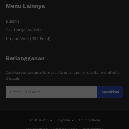
Menu Lainnya
Buletin
Cek Harga Website
Umpan Web (RSS Feed)
Berlangganan
Dapatkan pembaruan terbaru situs Kami dengan memasukkan e-mail kalian
di bawah.
Aplikasi Web
Layanan
Tentang Kami
Kebijakan Privasi
Ketentuan Layanan
Pasal Sanggahan