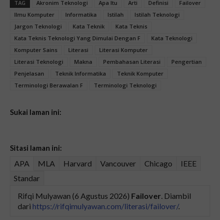
TAG
Akronim Teknologi
Apa Itu
Arti
Definisi
Failover
Ilmu Komputer
Informatika
Istilah
Istilah Teknologi
Jargon Teknologi
Kata Teknik
Kata Teknis
Kata Teknis Teknologi Yang Dimulai Dengan F
Kata Teknologi
Komputer Sains
Literasi
Literasi Komputer
Literasi Teknologi
Makna
Pembahasan Literasi
Pengertian
Penjelasan
Teknik Informatika
Teknik Komputer
Terminologi Berawalan F
Terminologi Teknologi
Sukai laman ini:
Sitasi laman ini:
APA
MLA
Harvard
Vancouver
Chicago
IEEE
Standar
Rifqi Mulyawan (6 Agustus 2026)
Failover
. Diambil
dari
https://rifqimulyawan.com/literasi/failover/
.