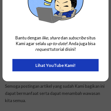
Bahasa Indonesia (termasuk dalam terjemahan
bahasa Jawa dan Sunda); Terminologi =
failover
,
Kategori:
penyimpanan
.
Bahasa Malaysia; Terminologi =
failover
, Kategori:
penyimpanan
.
Bantu dengan
like
,
share
dan
subscribe
situs
Kami agar selalu
up-to-date
! Anda juga bisa
Penutup
request
tutorial disini!
Lihat YouTube Kami!
Baiklah, di atas adalah pembahasan dan penjelasan
tentang apa itu arti dari failover.
Semoga postingan artikel yang sudah Kami bagikan ini
dapat bermanfaat serta dapat menambah wawasan
kita semua.