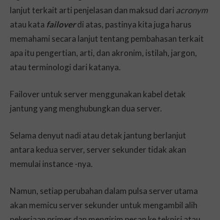
lanjut terkait arti penjelasan dan maksud dari
acronym
atau kata
failover
di atas, pastinya kita juga harus
memahami secara lanjut tentang pembahasan terkait
apa itu pengertian, arti, dan akronim, istilah, jargon,
atau terminologi dari katanya.
Failover untuk server menggunakan kabel detak
jantung yang menghubungkan dua server.
Selama denyut nadi atau detak jantung berlanjut
antara kedua server, server sekunder tidak akan
memulai instance -nya.
Namun, setiap perubahan dalam pulsa server utama
akan memicu server sekunder untuk mengambil alih
pekerjaan primer dan mengirim pesan ke teknisi atau