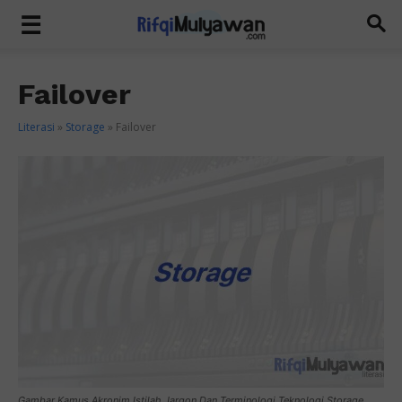
Failover
Literasi
»
Storage
»
Failover
Gambar Kamus Akronim Istilah Jargon Dan Terminologi Teknologi Storage