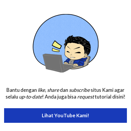
Bantu dengan
like
,
share
dan
subscribe
situs Kami agar
selalu
up-to-date
! Anda juga bisa
request
tutorial disini!
Lihat YouTube Kami!