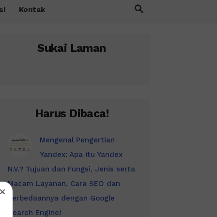
si
Kontak
Sukai Laman
Harus Dibaca!
Mengenal Pengertian
Yandex: Apa itu Yandex
N.V.? Tujuan dan Fungsi, Jenis serta
Macam Layanan, Cara SEO dan
Perbedaannya dengan Google
Search Engine!