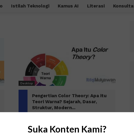
o
Istilah Teknologi
Kamus AI
Literasi
Konsulta
Desktop
Pengertian Color Theory: Apa itu
Teori Warna? Sejarah, Dasar,
Struktur, Modern...
Suka Konten Kami?