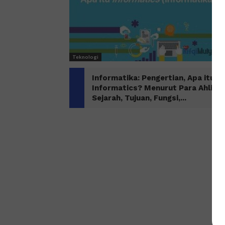
Teknologi
Informatika: Pengertian, Apa itu
Informatics? Menurut Para Ahli,
Sejarah, Tujuan, Fungsi,...