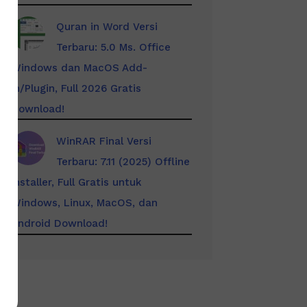
Quran in Word Versi
Terbaru: 5.0 Ms. Office
Windows dan MacOS Add-
In/Plugin, Full 2026 Gratis
Download!
WinRAR Final Versi
Terbaru: 7.11 (2025) Offline
Installer, Full Gratis untuk
Windows, Linux, MacOS, dan
Android Download!