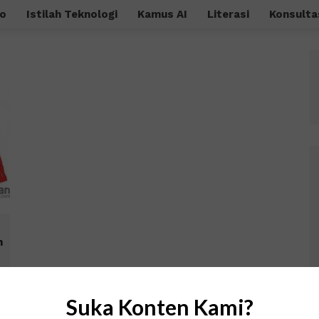
o
Istilah Teknologi
Kamus AI
Literasi
Konsulta
n
Suka Konten Kami?