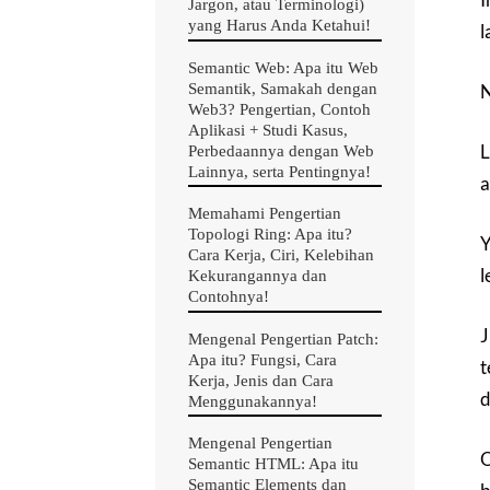
Jargon, atau Terminologi)
yang Harus Anda Ketahui!
l
Semantic Web: Apa itu Web
Semantik, Samakah dengan
N
Web3? Pengertian, Contoh
Aplikasi + Studi Kasus,
L
Perbedaannya dengan Web
Lainnya, serta Pentingnya!
a
Memahami Pengertian
Topologi Ring: Apa itu?
Y
Cara Kerja, Ciri, Kelebihan
l
Kekurangannya dan
Contohnya!
J
Mengenal Pengertian Patch:
Apa itu? Fungsi, Cara
t
Kerja, Jenis dan Cara
d
Menggunakannya!
Mengenal Pengertian
O
Semantic HTML: Apa itu
Semantic Elements dan