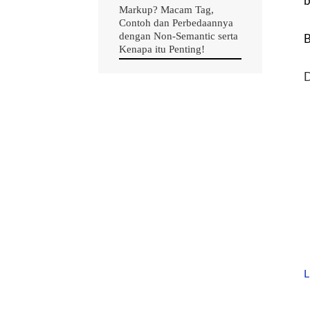
b
Markup? Macam Tag,
Contoh dan Perbedaannya
dengan Non-Semantic serta
B
Kenapa itu Penting!
D
L