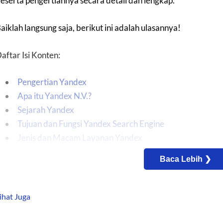
eserta pengertiannya secara detail dan lengkap.
aiklah langsung saja, berikut ini adalah ulasannya!
aftar Isi Konten:
Pengertian Yandex
Apa itu Yandex N.V.?
Sejarah Yandex
Tujuan dan Fungsi Yandex Search Engine
Jenis dan Macam Layanan Yandex
Cara SEO dan Memaksimalkan Pencarian Yandex
Baca Lebih ❯
Perbedaan Yandex dengan Google Search Engine
1. Yandex Adalah Portal
2. Yandex Lebih Baik untuk Pencarian Berbahasa Rusi
ihat Juga
3. Yandex Populer di Android
4. Yandex Memiliki Bahasa Rusia