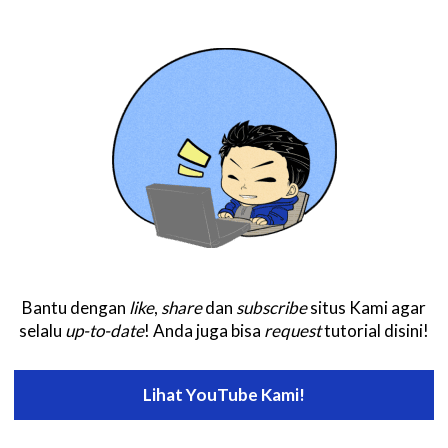
Bantu dengan
like
,
share
dan
subscribe
situs Kami agar
selalu
up-to-date
! Anda juga bisa
request
tutorial disini!
Lihat YouTube Kami!