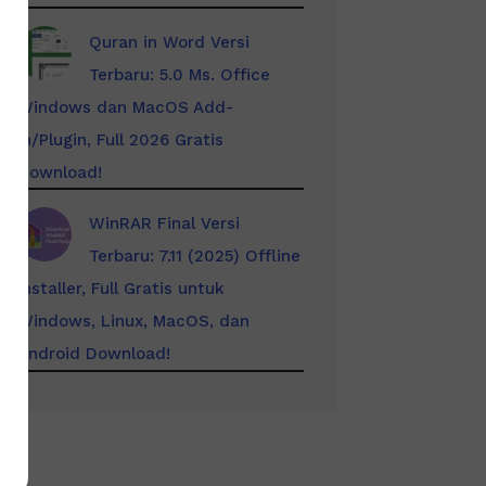
Quran in Word Versi
Terbaru: 5.0 Ms. Office
Windows dan MacOS Add-
In/Plugin, Full 2026 Gratis
Download!
WinRAR Final Versi
Terbaru: 7.11 (2025) Offline
Installer, Full Gratis untuk
Windows, Linux, MacOS, dan
Android Download!