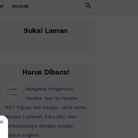
si
Kontak
Sukai Laman
Harus Dibaca!
Mengenal Pengertian
Yandex: Apa itu Yandex
N.V.? Tujuan dan Fungsi, Jenis serta
Macam Layanan, Cara SEO dan
Perbedaannya dengan Google
Search Engine!